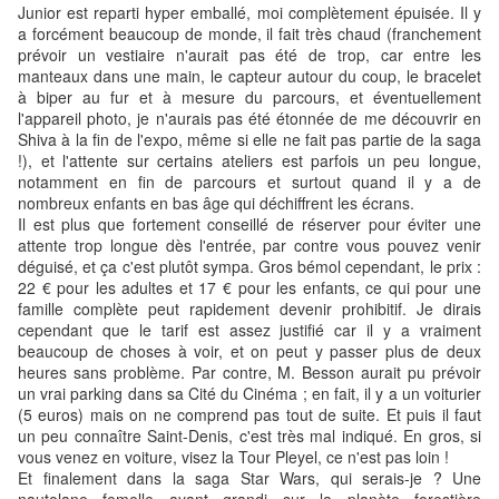
Junior est reparti hyper emballé, moi complètement épuisée. Il y
a forcément beaucoup de monde, il fait très chaud (franchement
prévoir un vestiaire n'aurait pas été de trop, car entre les
manteaux dans une main, le capteur autour du coup, le bracelet
à biper au fur et à mesure du parcours, et éventuellement
l'appareil photo, je n'aurais pas été étonnée de me découvrir en
Shiva à la fin de l'expo, même si elle ne fait pas partie de la saga
!), et l'attente sur certains ateliers est parfois un peu longue,
notamment en fin de parcours et surtout quand il y a de
nombreux enfants en bas âge qui déchiffrent les écrans.
Il est plus que fortement conseillé de réserver pour éviter une
attente trop longue dès l'entrée, par contre vous pouvez venir
déguisé, et ça c'est plutôt sympa. Gros bémol cependant, le prix :
22 € pour les adultes et 17 € pour les enfants, ce qui pour une
famille complète peut rapidement devenir prohibitif. Je dirais
cependant que le tarif est assez justifié car il y a vraiment
beaucoup de choses à voir, et on peut y passer plus de deux
heures sans problème. Par contre, M. Besson aurait pu prévoir
un vrai parking dans sa Cité du Cinéma ; en fait, il y a un voiturier
(5 euros) mais on ne comprend pas tout de suite. Et puis il faut
un peu connaître Saint-Denis, c'est très mal indiqué. En gros, si
vous venez en voiture, visez la Tour Pleyel, ce n'est pas loin !
Et finalement dans la saga Star Wars, qui serais-je ? Une