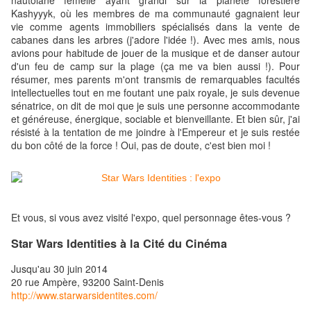
nautolane femelle ayant grandi sur la planète forestière
Kashyyyk, où les membres de ma communauté gagnaient leur
vie comme agents immobiliers spécialisés dans la vente de
cabanes dans les arbres (j'adore l'idée !). Avec mes amis, nous
avions pour habitude de jouer de la musique et de danser autour
d'un feu de camp sur la plage (ça me va bien aussi !). Pour
résumer, mes parents m'ont transmis de remarquables facultés
intellectuelles tout en me foutant une paix royale, je suis devenue
sénatrice, on dit de moi que je suis une personne accommodante
et généreuse, énergique, sociable et bienveillante. Et bien sûr, j'ai
résisté à la tentation de me joindre à l'Empereur et je suis restée
du bon côté de la force ! Oui, pas de doute, c'est bien moi !
Et vous, si vous avez visité l'expo, quel personnage êtes-vous ?
Star Wars Identities à la Cité du Cinéma
Jusqu'au 30 juin 2014
20 rue Ampère, 93200 Saint-Denis
http://www.starwarsidentites.com/