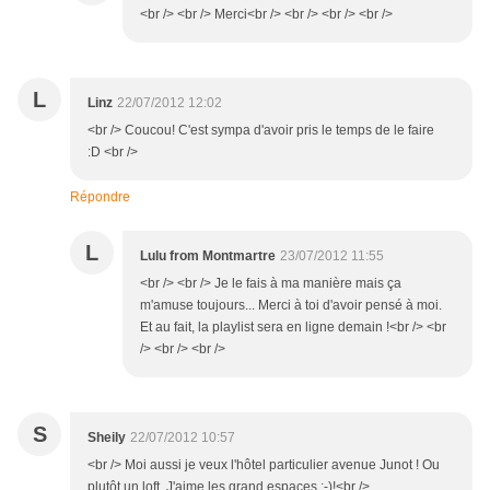
<br /> <br /> Merci<br /> <br /> <br /> <br />
L
Linz
22/07/2012 12:02
<br /> Coucou! C'est sympa d'avoir pris le temps de le faire
:D <br />
Répondre
L
Lulu from Montmartre
23/07/2012 11:55
<br /> <br /> Je le fais à ma manière mais ça
m'amuse toujours... Merci à toi d'avoir pensé à moi.
Et au fait, la playlist sera en ligne demain !<br /> <br
/> <br /> <br />
S
Sheily
22/07/2012 10:57
<br /> Moi aussi je veux l'hôtel particulier avenue Junot ! Ou
plutôt un loft. J'aime les grand espaces ;-)!<br />