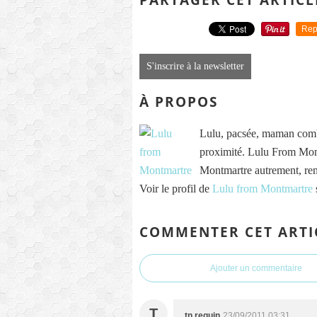
Rep
S'inscrire à la newsletter
À PROPOS
Lulu, pacsée, maman comb
proximité. Lulu From Mont
Montmartre autrement, re
Voir le profil de
Lulu from Montmartre
COMMENTER CET ARTI
Ajouter un commentaire
T
tn requin
23/09/2011 03:31