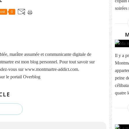
copain 
soirées
ost
0
M
lée, marâtre assumée et communicante digitale de
Il y a 
martre est mon blog personnel. Pour tout savoir sur
Montma
ndez-vous sur www.montmartre-addict.com.
apparte
sur le portail Overblog
peine d
célibata
quatre l
CLE