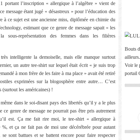
1 portant l’inscription « allergique à l’algèbre » vient de
ce message étant jugé « désastreux » pour l’éducation des
endre à ce sujet est une ancienne miss, diplômée en chimie du
 Technology, estimant que ce genre de message sapait « les
 la sous-représentation des femmes dans les filières
Bouts d
t très intelligente la demoiselle, mais elle manque surtout
ailleurs.
ier, un autre tee-shirt sur lequel était écrit « je suis trop
Voir le 
emandé à mon frère de les faire à ma place » avait été retiré
portail
hostiles exprimées sur la blogosphère entre autre… C’est
s (surtout les américaines) !
ême dans le soi-disant pays des libertés qu’il y a le plus
ue ce genre de message ne pourrait pas être pris autrement
il est. Ça me fait rire moi, le tee-shirt « allergique à
0 %, et ça ne fait pas de moi une décérébrée pour autant
e sont battues et se battent encore pour faire respecter