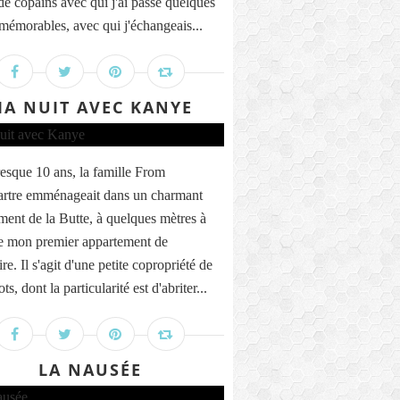
de copains avec qui j'ai passé quelques
 mémorables, avec qui j'échangeais...
A NUIT AVEC KANYE
presque 10 ans, la famille From
rtre emménageait dans un charmant
ment de la Butte, à quelques mètres à
e mon premier appartement de
ire. Il s'agit d'une petite copropriété de
ots, dont la particularité est d'abriter...
LA NAUSÉE