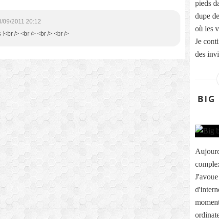
pieds da
dupe dep
8/09/2011 20:12
où les v
!<br /> <br /> <br /> <br />
Je cont
des invi
BIG
Aujourd
complex
J'avoue
d'intern
moments
ordinate