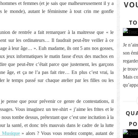
VOU
e hommes et femmes (et je sais que malheureusement il y a
s le monde), autant le féminisme à tout crin me gonfle
TO
ion de rentrée a fait remarquer à la maitresse que « le
ent sur les ordinateurs… Il faudrait peut-être veiller à ce
Je n’ai
age à leur âge… ». Euh madame, ils ont 5 ans nos gosses,
son émis
 aux jeux informatiques le matin fasse d'eux des machos en
regarde
ire que peut-être c’était parce que justement, les garçons
je trouv
une âge, et ça ne l’a pas fait rire… En plus c’est vrai, la
Mais co
er le temps passé sur chaque atelier par les filles ou les
qu’appa
, je pense que pour prévenir ce genre de contestations, il
ssages. Vous imaginez un tee-shirt « j’aime les frites et le
QUA
é nous tombe dessus, prétextant que c’est une incitation à la
PO
 la santé, et donc très mauvais dans le cadre de la lutte
 Musique
» alors ? Vous vous rendez compte, autant de