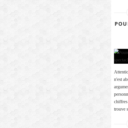
POU
Attentio
n'est ab
argumen
personne
chiffres
trouve 