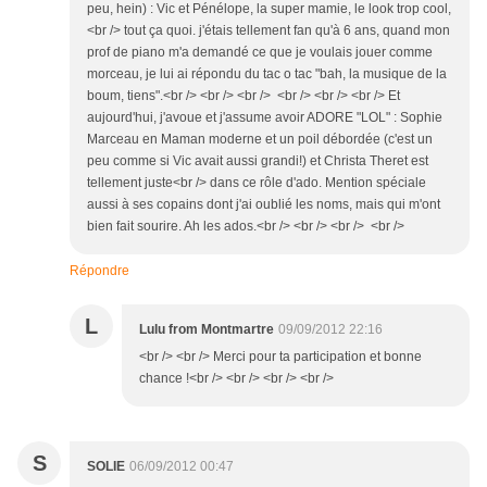
peu, hein) : Vic et Pénélope, la super mamie, le look trop cool,
<br /> tout ça quoi. j'étais tellement fan qu'à 6 ans, quand mon
prof de piano m'a demandé ce que je voulais jouer comme
morceau, je lui ai répondu du tac o tac "bah, la musique de la
boum, tiens".<br /> <br /> <br /> <br /> <br /> <br /> Et
aujourd'hui, j'avoue et j'assume avoir ADORE "LOL" : Sophie
Marceau en Maman moderne et un poil débordée (c'est un
peu comme si Vic avait aussi grandi!) et Christa Theret est
tellement juste<br /> dans ce rôle d'ado. Mention spéciale
aussi à ses copains dont j'ai oublié les noms, mais qui m'ont
bien fait sourire. Ah les ados.<br /> <br /> <br /> <br />
Répondre
L
Lulu from Montmartre
09/09/2012 22:16
<br /> <br /> Merci pour ta participation et bonne
chance !<br /> <br /> <br /> <br />
S
SOLIE
06/09/2012 00:47