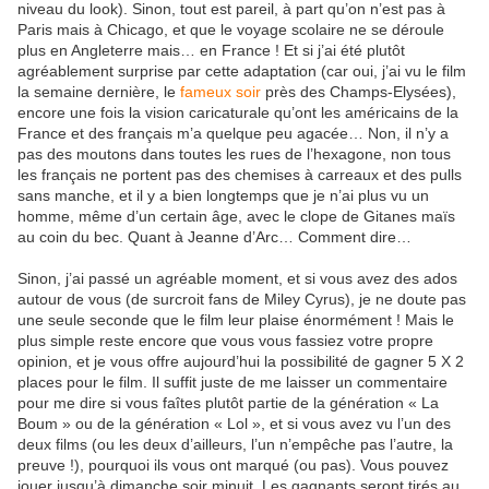
niveau du look). Sinon, tout est pareil, à part qu’on n’est pas à
Paris mais à Chicago, et que le voyage scolaire ne se déroule
plus en Angleterre mais… en France ! Et si j’ai été plutôt
agréablement surprise par cette adaptation (car oui, j’ai vu le film
la semaine dernière, le
fameux soir
près des Champs-Elysées),
encore une fois la vision caricaturale qu’ont les américains de la
France et des français m’a quelque peu agacée… Non, il n’y a
pas des moutons dans toutes les rues de l’hexagone, non tous
les français ne portent pas des chemises à carreaux et des pulls
sans manche, et il y a bien longtemps que je n’ai plus vu un
homme, même d’un certain âge, avec le clope de Gitanes maïs
au coin du bec. Quant à Jeanne d’Arc… Comment dire…
Sinon, j’ai passé un agréable moment, et si vous avez des ados
autour de vous (de surcroit fans de Miley Cyrus), je ne doute pas
une seule seconde que le film leur plaise énormément ! Mais le
plus simple reste encore que vous vous fassiez votre propre
opinion, et je vous offre aujourd’hui la possibilité de gagner 5 X 2
places pour le film. Il suffit juste de me laisser un commentaire
pour me dire si vous faîtes plutôt partie de la génération « La
Boum » ou de la génération « Lol », et si vous avez vu l’un des
deux films (ou les deux d’ailleurs, l’un n’empêche pas l’autre, la
preuve !), pourquoi ils vous ont marqué (ou pas). Vous pouvez
jouer jusqu’à dimanche soir minuit. Les gagnants seront tirés au