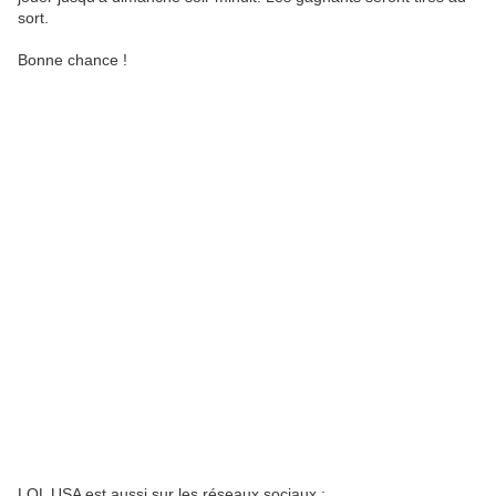
sort.
Bonne chance !
LOL USA est aussi sur les réseaux sociaux :