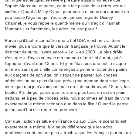
chirurgie esthétique, se révèle presque aussi lumineuse que
Sophie Marceau, et perso, ça m’a fait plaisir de la retrouver au
cinéma. Quant à Miley Cyrus, pour celles et ceux qui auraient un
peu passé l’âge ou qui n’auraient jamais regardé Disney
Channel, je vous rappelle quand-même qu’il s’agit d’Hannah
Montana ; et forcément, les ados, ça leur parle !
Parce qu’il faut reconnaître que « Lol USA » est un vrai teen
movie, plus encore que la version française je trouve. Autant le
dire tout de suite, j’avais adoré « Lol » en 2009. Le plus drôle,
c’est que je l’avais vu avec ma maman et ma Lol à moi, qui à
l’époque n’avait que 13 ans. Et je m’étais pris une petite claque
en me disant que si elle commençait à peine à rouler des patins
aux garçons de son âge, on risquait de passer aux choses
sérieuses un peu plus tôt que prévu (ma maman riant sous cape,
alors que moi je n’avais pas eu le droit de sortir avant 18 ans, les
boules !!!). Bingo, parce que trois ans plus tard, on est en plein
dedans, et à peu de choses près, nous sommes en train de vivre
exactement le même scénario que dans le film ! Quand je pense
qu’aujourd’hui elle rentre en première…
Car que l’action se situe en France ou aux USA, le scénario est
exactement le même, à la seule différence que les ados
américains sont encore plus « trash » que les français (surtout au