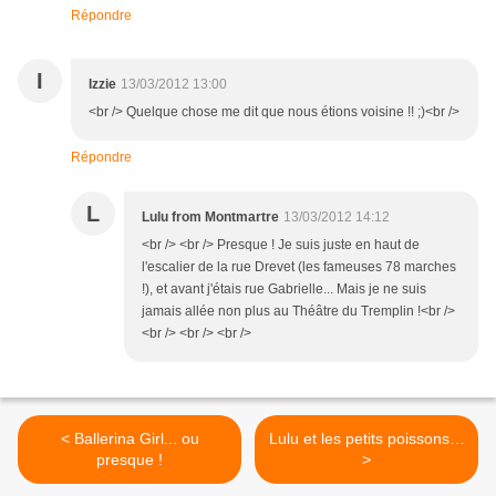
Répondre
I
Izzie
13/03/2012 13:00
<br /> Quelque chose me dit que nous étions voisine !! ;)<br />
Répondre
L
Lulu from Montmartre
13/03/2012 14:12
<br /> <br /> Presque ! Je suis juste en haut de
l'escalier de la rue Drevet (les fameuses 78 marches
!), et avant j'étais rue Gabrielle... Mais je ne suis
jamais allée non plus au Théâtre du Tremplin !<br />
<br /> <br /> <br />
< Ballerina Girl... ou
Lulu et les petits poissons…
presque !
>