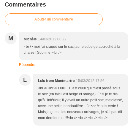
Commentaires
Ajouter un commentaire
M
Michèle
14/03/2012 08:22
<br /> moi j'ai craqué sur le sac jaune et beige accroché à la
chaise ! Sublime !<br />
Répondre
L
Lulu from Montmartre
15/03/2012 17:56
<br /> <br /> Ouiiii ! C'est celui qui m'est passé sous
le nez (en fait il est beige et orange). Et si je te dis
qu'à l'intérieur, il y avait un autre petit sac, matelassé,
avec une petite bandoulière... Je<br /> suis verte !
Mais je guette les nouveaux arrivages, je n'ai pas dit
mon dernier mot !!!<br /> <br /> <br /> <br />