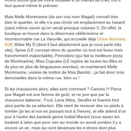
moins bonne que de s’être installée à 50 mètres de chez moi il
faut quand même le préciser.
Mais Melle Montmartre (de son vrai nom Magali) connaît très
bien le quartier, et elle n’a pas choisi cet emplacement au hasard
(sans même savoir qu’on serait presque voisines !). En effet, la
boutique se trouve dans la désormais célébrissime et
incontournable rue La Vieuville, qui accueille déjà
Chine Machine
,
Koff
, Make My D (dont il faut absolument que je vous parle très
vite), Spree (LE concept-store du quartier où tout est beau mais
franchement inabordable), Pomodoro (qui fait la meilleure pizza
de Montmartre), Miss Cupcake (LE repère de toutes les filles et
de plus en plus de blogueuses averties), et maintenant Melle
Montmartre, voisine de trottoir de Miss Bambû ; ça fait donc trois
demoiselles dans la même rue, bien vu !
Et les chaussures alors, elles sont comment ? Canons !!! Parce
que Magali est une femme de goût, et ne jure que par la
chaussure italienne : Fruit, Lena Milos, Serafini et Ioannis font
ainsi partie de sa sélection. Elle vient de recevoir des nu-pieds à
tomber (je les ai vus en passant tout à l’heure), et elle attend d’un
jour à l’autre des baskets genre Isabel Marant (vous savez les
baskets à talon que pour rien au monde on aurait portées il y a
encore un an, mais qui sont devenues les it-shoes dont plus