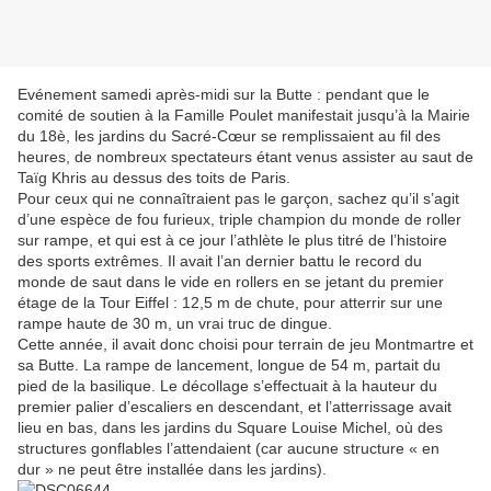
Evénement samedi après-midi sur la Butte : pendant que le
comité de soutien à la Famille Poulet manifestait jusqu’à la Mairie
du 18è, les jardins du Sacré-Cœur se remplissaient au fil des
heures, de nombreux spectateurs étant venus assister au saut de
Taïg Khris au dessus des toits de Paris.
Pour ceux qui ne connaîtraient pas le garçon, sachez qu’il s’agit
d’une espèce de fou furieux, triple champion du monde de roller
sur rampe, et qui est à ce jour l’athlète le plus titré de l’histoire
des sports extrêmes. Il avait l’an dernier battu le record du
monde de saut dans le vide en rollers en se jetant du premier
étage de la Tour Eiffel : 12,5 m de chute, pour atterrir sur une
rampe haute de 30 m, un vrai truc de dingue.
Cette année, il avait donc choisi pour terrain de jeu Montmartre et
sa Butte. La rampe de lancement, longue de 54 m, partait du
pied de la basilique. Le décollage s’effectuait à la hauteur du
premier palier d’escaliers en descendant, et l’atterrissage avait
lieu en bas, dans les jardins du Square Louise Michel, où des
structures gonflables l’attendaient (car aucune structure « en
dur » ne peut être installée dans les jardins).