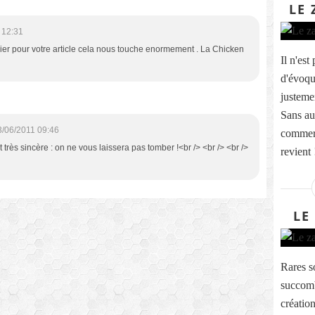
LE 
 12:31
rcier pour votre article cela nous touche enormement . La Chicken
Il n'es
d'évoqu
justemen
Sans au
3/06/2011 09:46
commerce
st très sincère : on ne vous laissera pas tomber !<br /> <br /> <br />
revient 
LE
Rares s
succomb
création