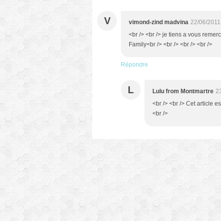
V
vimond-zind madvina
22/06/2011
<br /> <br /> je tiens a vous reme
Family<br /> <br /> <br /> <br />
Répondre
L
Lulu from Montmartre
2
<br /> <br /> Cet article e
<br />