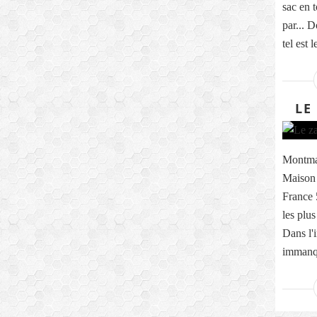
sac en 
par... D
tel est le
LE
Montmar
Maison 
France 
les plus
Dans l'i
immanqu