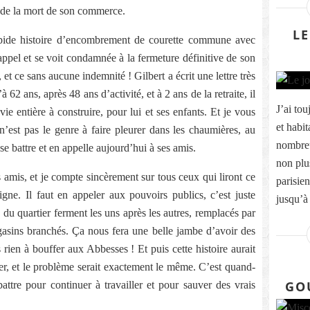
s de la mort de son commerce.
LE
upide histoire d’encombrement de courette commune avec
appel et se voit condamnée à la fermeture définitive de son
t ce sans aucune indemnité ! Gilbert a écrit une lettre très
 62 ans, après 48 ans d’activité, et à 2 ans de la retraite, il
J’ai tou
ie entière à construire, pour lui et ses enfants. Et je vous
et habit
n’est pas le genre à faire pleurer dans les chaumières, au
nombreu
se battre et en appelle aujourd’hui à ses amis.
non plus
amis, et je compte sincèrement sur tous ceux qui liront ce
parisie
ligne. Il faut en appeler aux pouvoirs publics, c’est juste
jusqu’à 
du quartier ferment les uns après les autres, remplacés par
gasins branchés. Ça nous fera une belle jambe d’avoir des
us rien à bouffer aux Abbesses ! Et puis cette histoire aurait
er, et le problème serait exactement le même. C’est quand-
GO
attre pour continuer à travailler et pour sauver des vrais