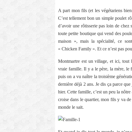
A part mon fils (et les végétariens bie
C’est tellement bon un simple poulet rôt
d’avoir une rôtisserie pas loin de chez 
toute petite boutique qui vend des poule
maison », mais la spécialité, ce sont
« Chicken Family ». Et ce n’est pas pou
Montmartre est un village, et ici, tou
vraie famille. Il y a le père, la mère, le 
puis on a vu naître la troisième génératio
dernière déjà 2 ans. Je dis ça parce que 
hier. Cette famille, c’est un peu la nôt
croise dans le quartier, mon fils y va de
monde le sait.
Et quand je dis tout le monde, je n’exag