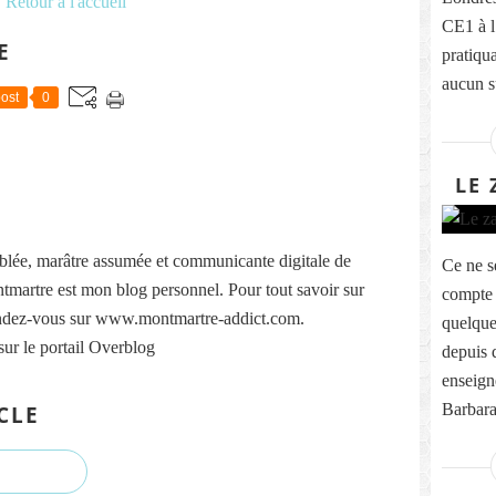
Retour à l'accueil
CE1 à l
E
pratiqua
aucun s
ost
0
LE 
lée, marâtre assumée et communicante digitale de
Ce ne s
martre est mon blog personnel. Pour tout savoir sur
compte 
ndez-vous sur www.montmartre-addict.com.
quelque
sur le portail Overblog
depuis 
enseig
Barbara,
CLE