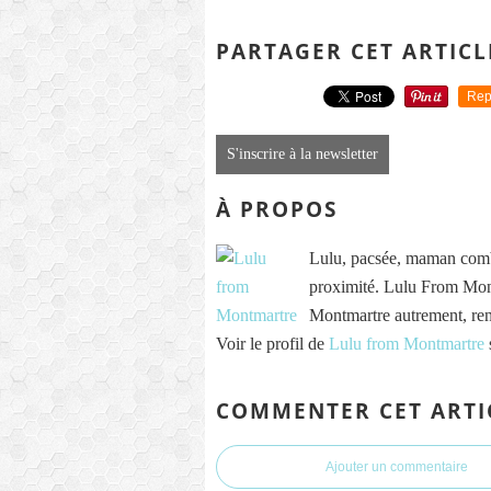
PARTAGER CET ARTICL
Rep
S'inscrire à la newsletter
À PROPOS
Lulu, pacsée, maman comb
proximité. Lulu From Mont
Montmartre autrement, re
Voir le profil de
Lulu from Montmartre
COMMENTER CET ARTI
Ajouter un commentaire