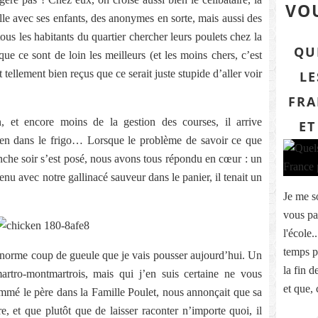
VOU
lle avec ses enfants, des anonymes en sorte, mais aussi des
us les habitants du quartier chercher leurs poulets chez la
QU
ue ce sont de loin les meilleurs (et les moins chers, c’est
tellement bien reçus que ce serait juste stupide d’aller voir
LE
FRA
n, et encore moins de la gestion des courses, il arrive
ET
en dans le frigo… Lorsque le problème de savoir ce que
che soir s’est posé, nous avons tous répondu en cœur : un
nu avec notre gallinacé sauveur dans le panier, il tenait un
Je me s
vous par
l'école.
temps pa
n énorme coup de gueule que je vais pousser aujourd’hui. Un
la fin 
tro-montmartrois, mais qui j’en suis certaine ne vous
et que,
 nommé le père dans la Famille Poulet, nous annonçait que sa
, et que plutôt que de laisser raconter n’importe quoi, il