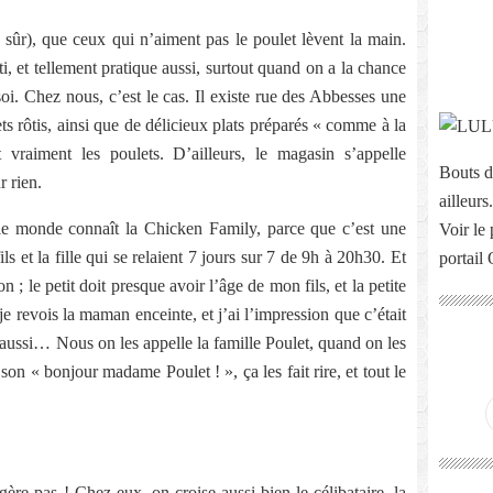
n sûr), que ceux qui n’aiment pas le poulet lèvent la main.
i, et tellement pratique aussi, surtout quand on a la chance
soi. Chez nous, c’est le cas. Il existe rue des Abbesses une
ts rôtis, ainsi que de délicieux plats préparés « comme à la
 vraiment les poulets. D’ailleurs, le magasin s’appelle
Bouts d
r rien.
ailleurs.
t le monde connaît la Chicken Family, parce que c’est une
Voir le 
fils et la fille qui se relaient 7 jours sur 7 de 9h à 20h30. Et
portail
n ; le petit doit presque avoir l’âge de mon fils, et la petite
je revois la maman enceinte, et j’ai l’impression que c’était
re aussi… Nous on les appelle la famille Poulet, quand on les
 son « bonjour madame Poulet ! », ça les fait rire, et tout le
ère pas ! Chez eux, on croise aussi bien le célibataire, la