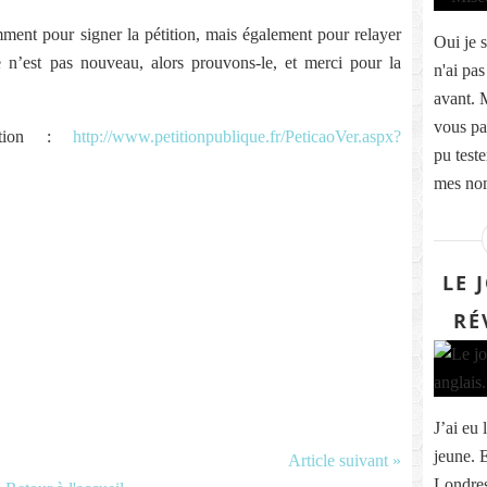
ent pour signer la pétition, mais également pour relayer
Oui je s
ce n’est pas nouveau, alors prouvons-le, et merci pour la
n'ai pas
avant. 
vous pa
tition :
http://www.petitionpublique.fr/PeticaoVer.aspx?
pu teste
mes nom
LE 
RÉ
J’ai eu 
jeune. 
Article suivant »
Londres