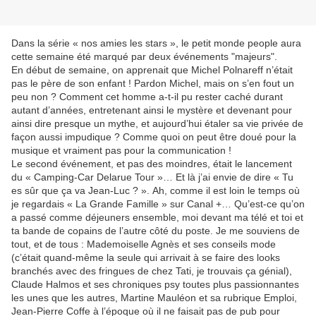
Dans la série « nos amies les stars », le petit monde people aura
cette semaine été marqué par deux événements "majeurs".
En début de semaine, on apprenait que Michel Polnareff n’était
pas le père de son enfant ! Pardon Michel, mais on s’en fout un
peu non ? Comment cet homme a-t-il pu rester caché durant
autant d’années, entretenant ainsi le mystère et devenant pour
ainsi dire presque un mythe, et aujourd’hui étaler sa vie privée de
façon aussi impudique ? Comme quoi on peut être doué pour la
musique et vraiment pas pour la communication !
Le second événement, et pas des moindres, était le lancement
du « Camping-Car Delarue Tour »… Et là j’ai envie de dire « Tu
es sûr que ça va Jean-Luc ? ».
Ah, comme il est loin le temps où
je regardais « La Grande Famille » sur Canal +… Qu’est-ce qu’on
a passé comme déjeuners ensemble, moi devant ma télé et toi et
ta bande de copains de l’autre côté du poste. Je me souviens de
tout, et de tous : Mademoiselle Agnès et ses conseils mode
(c’était quand-même la seule qui arrivait à se faire des looks
branchés avec des fringues de chez Tati, je trouvais ça génial),
Claude Halmos et ses chroniques psy toutes plus passionnantes
les unes que les autres, Martine Mauléon et sa rubrique Emploi,
Jean-Pierre Coffe à l’époque où il ne faisait pas de pub pour