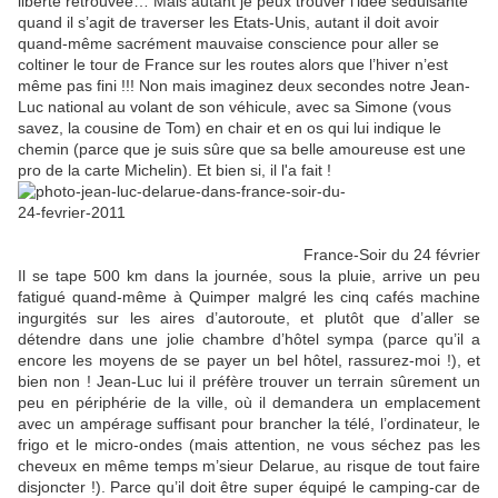
liberté retrouvée… Mais autant je peux trouver l’idée séduisante
quand il s’agit de traverser les Etats-Unis, autant il doit avoir
quand-même sacrément mauvaise conscience pour aller se
coltiner le tour de France sur les routes alors que l’hiver n’est
même pas fini !!! Non mais imaginez deux secondes notre Jean-
Luc national au volant de son véhicule, avec sa Simone (vous
savez, la cousine de Tom) en chair et en os qui lui indique le
chemin (parce que je suis sûre que sa belle amoureuse est une
pro de la carte Michelin). Et bien si, il l'a fait !
France-Soir du 24 février
Il se tape 500 km dans la journée, sous la pluie, arrive un peu
fatigué quand-même à Quimper malgré les cinq cafés machine
ingurgités sur les aires d’autoroute, et plutôt que d’aller se
détendre dans une jolie chambre d’hôtel sympa (parce qu’il a
encore les moyens de se payer un bel hôtel, rassurez-moi !), et
bien non ! Jean-Luc lui il préfère trouver un terrain sûrement un
peu en périphérie de la ville, où il demandera un emplacement
avec un ampérage suffisant pour brancher la télé, l’ordinateur, le
frigo et le micro-ondes (mais attention, ne vous séchez pas les
cheveux en même temps m’sieur Delarue, au risque de tout faire
disjoncter !). Parce qu’il doit être super équipé le camping-car de