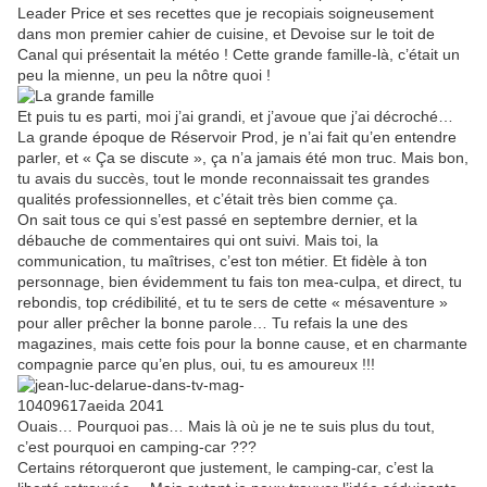
Leader Price et ses recettes que je recopiais soigneusement
dans mon premier cahier de cuisine, et Devoise sur le toit de
Canal qui présentait la météo ! Cette grande famille-là, c’était un
peu la mienne, un peu la nôtre quoi !
Et puis tu es parti, moi j’ai grandi, et j’avoue que j’ai décroché…
La grande époque de Réservoir Prod, je n’ai fait qu’en entendre
parler, et « Ça se discute », ça n’a jamais été mon truc. Mais bon,
tu avais du succès, tout le monde reconnaissait tes grandes
qualités professionnelles, et c’était très bien comme ça.
On sait tous ce qui s’est passé en septembre dernier, et la
débauche de commentaires qui ont suivi. Mais toi, la
communication, tu maîtrises, c’est ton métier. Et fidèle à ton
personnage, bien évidemment tu fais ton mea-culpa, et direct, tu
rebondis, top crédibilité, et tu te sers de cette « mésaventure »
pour aller prêcher la bonne parole… Tu refais la une des
magazines, mais cette fois pour la bonne cause, et en charmante
compagnie parce qu’en plus, oui, tu es amoureux !!!
Ouais… Pourquoi pas… Mais là où je ne te suis plus du tout,
c’est pourquoi en camping-car ???
Certains rétorqueront que justement, le camping-car, c’est la