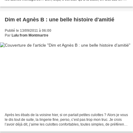
qui me concerne, tout ce qui touche...
Dim et Agnès B : une belle histoire d'amitié
Publié le 13/09/2011 à 06:00
Par
Lulu from Montmartre
Après les ébats de la voisine hier, si on parlait petites culottes ? Alors je vous
le dis tout de suite, la lingerie fine, perso, c’est pas trop mon truc. Je crois
l’avoir déjà dit, j’aime les culottes confortables, toutes simples, de préférence
en coton,...