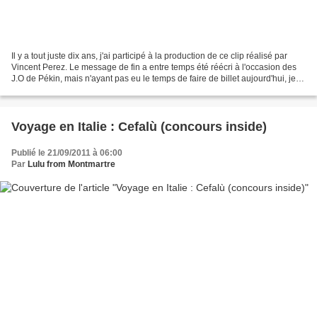
Il y a tout juste dix ans, j'ai participé à la production de ce clip réalisé par
Vincent Perez. Le message de fin a entre temps été réécri à l'occasion des
J.O de Pékin, mais n'ayant pas eu le temps de faire de billet aujourd'hui, je
me suis rappelé ce...
Voyage en Italie : Cefalù (concours inside)
Publié le 21/09/2011 à 06:00
Par
Lulu from Montmartre