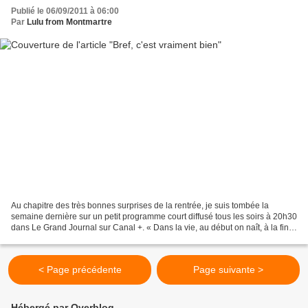
Publié le 06/09/2011 à 06:00
Par
Lulu from Montmartre
Au chapitre des très bonnes surprises de la rentrée, je suis tombée la
semaine dernière sur un petit programme court diffusé tous les soirs à 20h30
dans Le Grand Journal sur Canal +. « Dans la vie, au début on naît, à la fin
on meurt. Entre les deux il...
< Page précédente
Page suivante >
Hébergé par Overblog