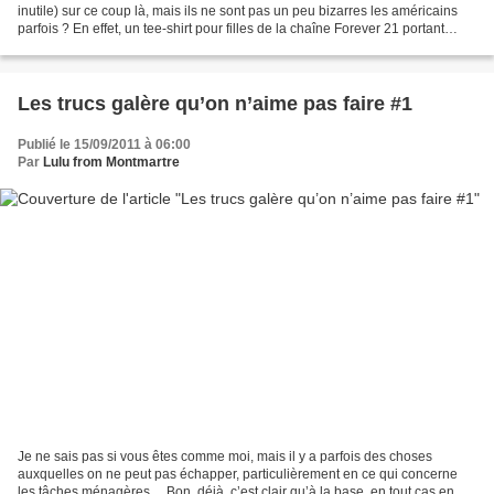
inutile) sur ce coup là, mais ils ne sont pas un peu bizarres les américains
parfois ? En effet, un tee-shirt pour filles de la chaîne Forever 21 portant
l’inscription « allergique...
Les trucs galère qu’on n’aime pas faire #1
Publié le 15/09/2011 à 06:00
Par
Lulu from Montmartre
Je ne sais pas si vous êtes comme moi, mais il y a parfois des choses
auxquelles on ne peut pas échapper, particulièrement en ce qui concerne
les tâches ménagères… Bon, déjà, c’est clair qu’à la base, en tout cas en ce