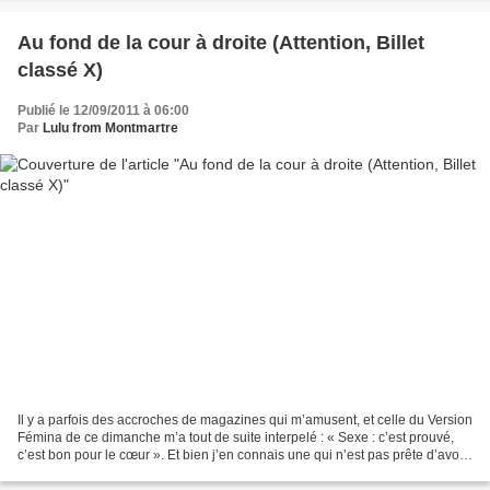
Au fond de la cour à droite (Attention, Billet
classé X)
Publié le 12/09/2011 à 06:00
Par
Lulu from Montmartre
Il y a parfois des accroches de magazines qui m’amusent, et celle du Version
Fémina de ce dimanche m’a tout de suite interpelé : « Sexe : c’est prouvé,
c’est bon pour le cœur ». Et bien j’en connais une qui n’est pas prête d’avoir
de problèmes cardiaques...