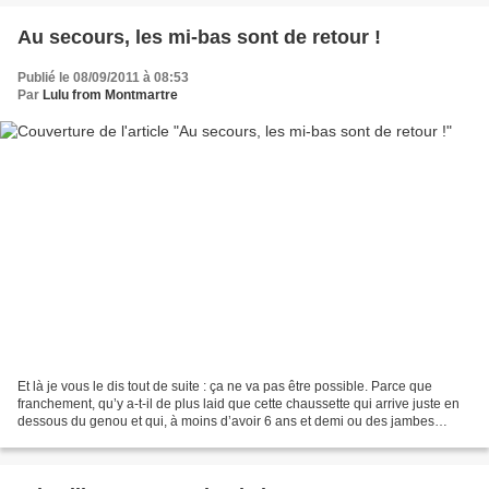
Au secours, les mi-bas sont de retour !
Publié le 08/09/2011 à 08:53
Par
Lulu from Montmartre
Et là je vous le dis tout de suite : ça ne va pas être possible. Parce que
franchement, qu’y a-t-il de plus laid que cette chaussette qui arrive juste en
dessous du genou et qui, à moins d’avoir 6 ans et demi ou des jambes
d’1,20 m, te fait plus ressembler...