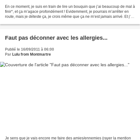
En ce moment, je suis en train de lire un bouquin que j’ai beaucoup de mal à
finir*, et ça m’agace profondément ! Evidemment, je pourrais m’arrêter en
route, mais je déteste ça, je crois même que ça ne m’est jamais arrivé. Et j’ai
d’autant plus hâte de...
Faut pas déconner avec les allergies...
Publié le 16/09/2011 à 06:00
Par
Lulu from Montmartre
Je sens que je vais encore me faire des amies/ennemies (rayer la mention