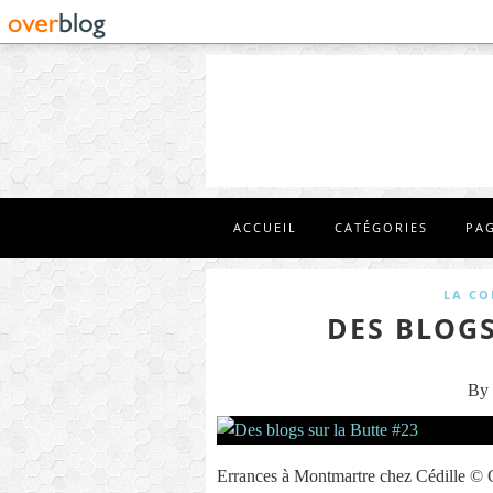
ACCUEIL
CATÉGORIES
PA
LA CO
DES BLOGS
By 
Errances à Montmartre chez Cédille © C