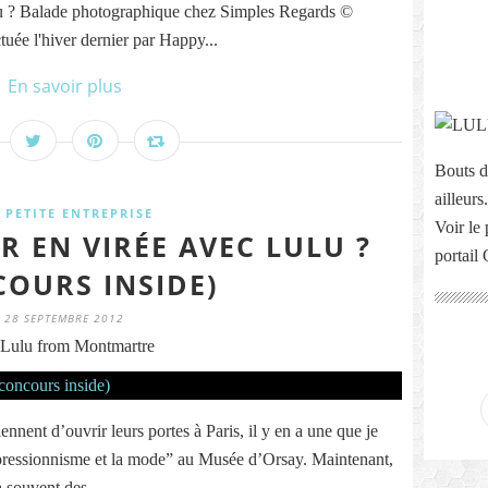
-tu ? Balade photographique chez Simples Regards ©
uée l'hiver dernier par Happy...
En savoir plus
Bouts d
ailleurs.
 PETITE ENTREPRISE
Voir le 
R EN VIRÉE AVEC LULU ?
portail
COURS INSIDE)
28 SEPTEMBRE 2012
Lulu from Montmartre
nnent d’ouvrir leurs portes à Paris, il y en a une que je
mpressionnisme et la mode” au Musée d’Orsay. Maintenant,
 a souvent des...