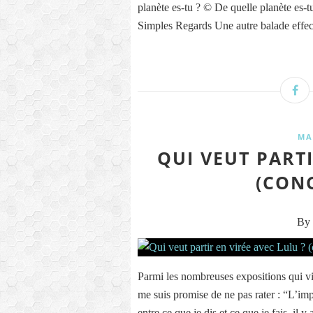
planète es-tu ? © De quelle planète es
Simples Regards Une autre balade effect
MA
QUI VEUT PARTI
(CON
By 
Parmi les nombreuses expositions qui vie
me suis promise de ne pas rater : “L’i
entre ce que je dis et ce que je fais, il y