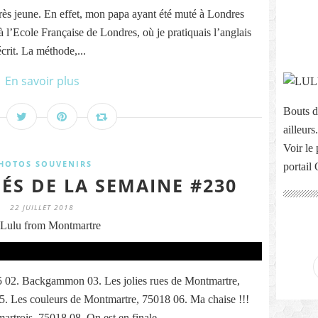
très jeune. En effet, mon papa ayant été muté à Londres
 l’Ecole Française de Londres, où je pratiquais l’anglais
crit. La méthode,...
En savoir plus
Bouts d
ailleurs.
Voir le 
HOTOS SOUVENIRS
portail
ÉS DE LA SEMAINE #230
22 JUILLET 2018
Lulu from Montmartre
05 02. Backgammon 03. Les jolies rues de Montmartre,
5. Les couleurs de Montmartre, 75018 06. Ma chaise !!!
artrois, 75018 08. On est en finale...