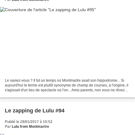
Le saviez-vous ? Il fut un temps où Montmartre avait son hippodrome... Si
aujourd'hui le terme est plutôt synonyme de champ de courses, à l'origine, il
s'agissait d'un lieu de spectacle où l'on... Amis parents, non vous ne rêvez
pas, dès vendredi soir,...
Le zapping de Lulu #94
Publié le 28/01/2017 à 10:52
Par
Lulu from Montmartre