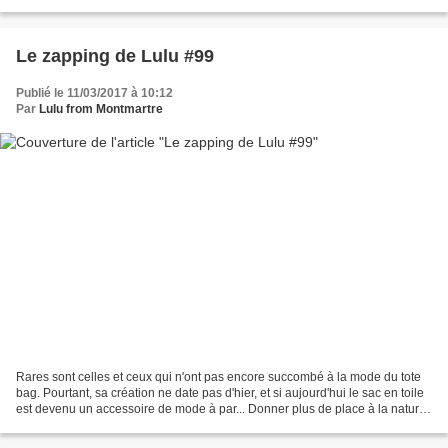
Et une fois n'est...
Le zapping de Lulu #99
Publié le 11/03/2017 à 10:12
Par
Lulu from Montmartre
Rares sont celles et ceux qui n'ont pas encore succombé à la mode du tote
bag. Pourtant, sa création ne date pas d'hier, et si aujourd'hui le sac en toile
est devenu un accessoire de mode à par... Donner plus de place à la nature
en ville, tel est le...