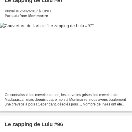
Le zapping de Lulu #97
Publié le 25/02/2017 à 10:03
Par
Lulu from Montmartre
On connaissait les crevettes roses, les crevettes grises, les crevettes de
Madagascar, mais depuis quatre mois à Montmartre, nous avons également
une crevette à pois ! Cependant, désolés pour ... Nombre de livres ont été
écrits sur Montmartre et les montmartrois,...
Le zapping de Lulu #96