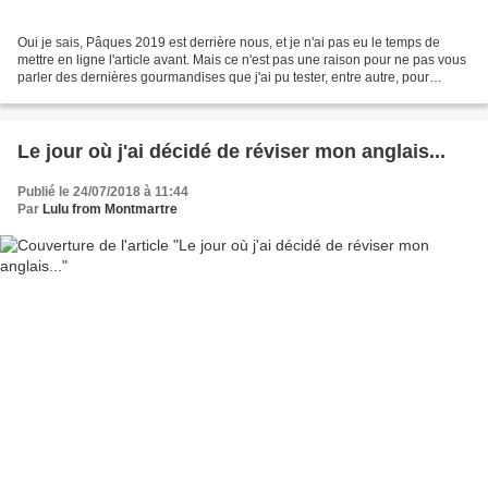
Oui je sais, Pâques 2019 est derrière nous, et je n'ai pas eu le temps de
mettre en ligne l'article avant. Mais ce n'est pas une raison pour ne pas vous
parler des dernières gourmandises que j'ai pu tester, entre autre, pour
l'occasion. Parmi mes nombreux...
Le jour où j'ai décidé de réviser mon anglais...
Publié le 24/07/2018 à 11:44
Par
Lulu from Montmartre