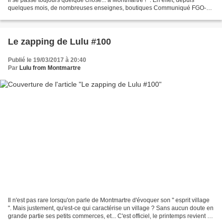
quelques mois, de nombreuses enseignes, boutiques Communiqué FGO-
Barbara, l'Institut des Cultures d'Islam...
Le zapping de Lulu #100
Publié le 19/03/2017 à 20:40
Par
Lulu from Montmartre
Il n'est pas rare lorsqu'on parle de Montmartre d'évoquer son " esprit village
". Mais justement, qu'est-ce qui caractérise un village ? Sans aucun doute en
grande partie ses petits commerces, et... C'est officiel, le printemps revient !