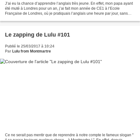
J’ai eu la chance d’apprendre l’anglais très jeune. En effet, mon papa ayant
été muté à Londres pour un an, j’ai fait mon année de CE1 à l’Ecole
Française de Londres, où je pratiquais l’anglais une heure par jour, sans
aucun support écrit. La méthode,...
Le zapping de Lulu #101
Publié le 25/03/2017 à 10:24
Par
Lulu from Montmartre
Ce ne serait pas mentir que de reprendre à notre compte le fameux slogan "
il se passe toujours quelque chose... à Montmartre ! ". En effet, depuis