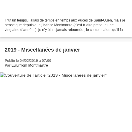
Il fut un temps, j’allais de temps en temps aux Puces de Saint-Ouen, mais je
pense que depuis que j’habite Montmartre (c’est-à-dire presque une
vingtaine d’années), je n’y étais jamais retournée ; le comble, alors qu’il faut
à peine ¼ d’heure pour s’y...
2019 - Miscellanées de janvier
Publié le 04/02/2019 à 07:00
Par
Lulu from Montmartre