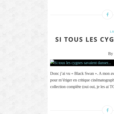
L
SI TOUS LES CY
By 
Donc j’ai vu « Black Swan ». A mon avis,
pour m’ériger en critique cinématograp
collection complète (oui oui, je les ai TO