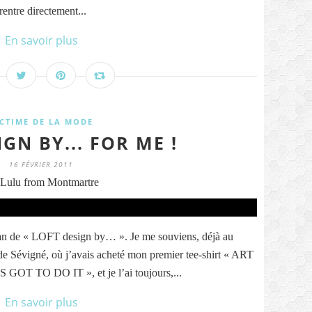
rentre directement...
En savoir plus
ICTIME DE LA MODE
GN BY... FOR ME !
16 FÉVRIER 2011
Lulu from Montmartre
fan de « LOFT design by… ». Je me souviens, déjà au
e de Sévigné, où j’avais acheté mon premier tee-shirt « ART
 TO DO IT », et je l’ai toujours,...
En savoir plus