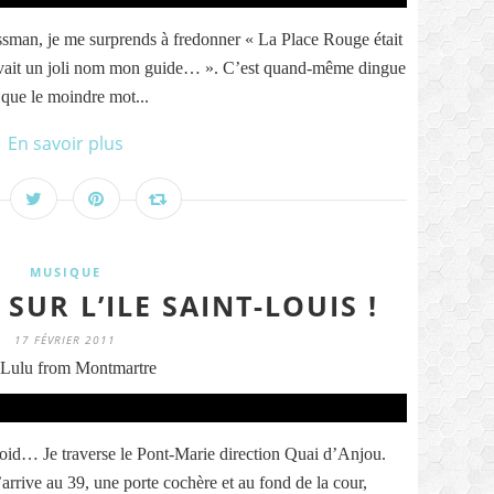
ssman, je me surprends à fredonner « La Place Rouge était
 avait un joli nom mon guide… ». C’est quand-même dingue
 que le moindre mot...
En savoir plus
MUSIQUE
SUR L’ILE SAINT-LOUIS !
17 FÉVRIER 2011
Lulu from Montmartre
t froid… Je traverse le Pont-Marie direction Quai d’Anjou.
’arrive au 39, une porte cochère et au fond de la cour,