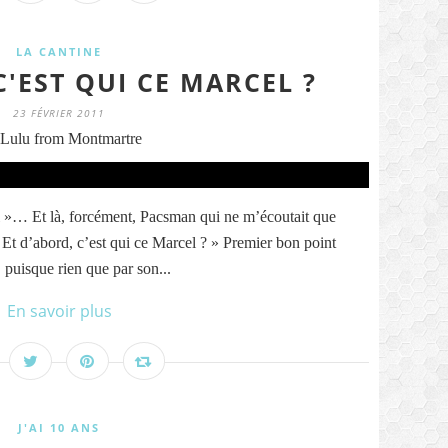
LA CANTINE
C'EST QUI CE MARCEL ?
23 FÉVRIER 2011
Lulu from Montmartre
l »… Et là, forcément, Pacsman qui ne m’écoutait que
? Et d’abord, c’est qui ce Marcel ? » Premier bon point
 puisque rien que par son...
En savoir plus
J'AI 10 ANS