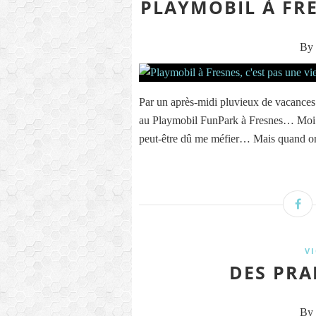
PLAYMOBIL À FRES
By 
Par un après-midi pluvieux de vacances 
au Playmobil FunPark à Fresnes… Moi là-
peut-être dû me méfier… Mais quand on 
V
DES PRA
By 