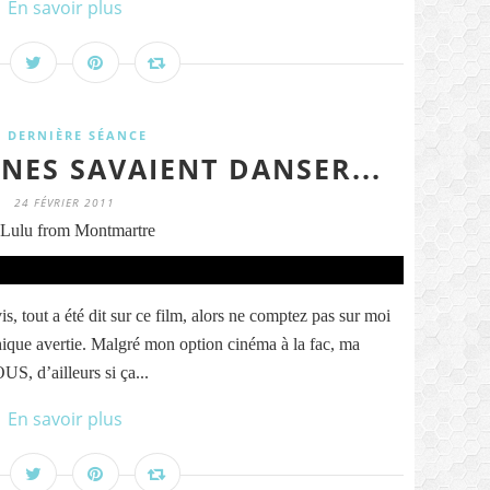
En savoir plus
A DERNIÈRE SÉANCE
GNES SAVAIENT DANSER...
24 FÉVRIER 2011
Lulu from Montmartre
 tout a été dit sur ce film, alors ne comptez pas sur moi
hique avertie. Malgré mon option cinéma à la fac, ma
US, d’ailleurs si ça...
En savoir plus