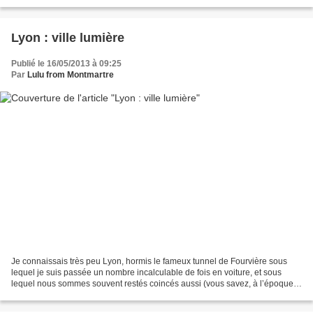
Sachant que nous allions...
Lyon : ville lumière
Publié le 16/05/2013 à 09:25
Par
Lulu from Montmartre
Je connaissais très peu Lyon, hormis le fameux tunnel de Fourvière sous
lequel je suis passée un nombre incalculable de fois en voiture, et sous
lequel nous sommes souvent restés coincés aussi (vous savez, à l’époque
où nos parents installaient des matelas...