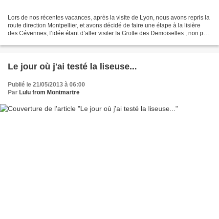
Lors de nos récentes vacances, après la visite de Lyon, nous avons repris la
route direction Montpellier, et avons décidé de faire une étape à la lisière
des Cévennes, l’idée étant d’aller visiter la Grotte des Demoiselles ; non pas
que PascMan et moi-même...
Le jour où j'ai testé la liseuse...
Publié le 21/05/2013 à 06:00
Par
Lulu from Montmartre