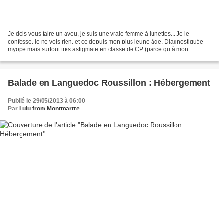
Je dois vous faire un aveu, je suis une vraie femme à lunettes... Je le
confesse, je ne vois rien, et ce depuis mon plus jeune âge. Diagnostiquée
myope mais surtout très astigmate en classe de CP (parce qu’à mon
époque, au Moyen Âge, on ne faisait pas...
Balade en Languedoc Roussillon : Hébergement
Publié le 29/05/2013 à 06:00
Par
Lulu from Montmartre