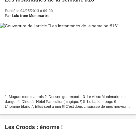
Publié le 04/05/2013 à 09:00
Par
Lulu from Montmartre
1. Muguet montmartrois 2. Dessert gourmand... 3. Le vieux Montmartre en
danger 4. Dîner à l'Hôtel Particulier (magique !) 5. Le ballon rouge 6.
L'homme blanc 7. Elles sont à moi !!! C'est donc chaussée de mes nouveaux
souliers que je pars quelques jours...
Les Croods : énorme !