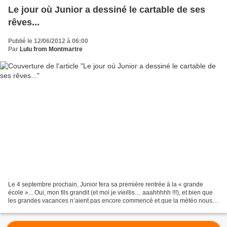
Le jour où Junior a dessiné le cartable de ses
rêves...
Publié le 12/06/2012 à 06:00
Par
Lulu from Montmartre
Le 4 septembre prochain, Junior fera sa première rentrée à la « grande
école »... Oui, mon fils grandit (et moi je vieillis… aaahhhhh !!!), et bien que
les grandes vacances n’aient pas encore commencé et que la météo nous
donne plus envie de manger des...