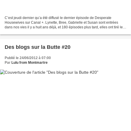
C’est jeudi dernier qu’a été diffusé le dernier épisode de Desperate
Housewives sur Canal +. Lynette, Bree, Gabrielle et Susan sont entrées
dans nos vies il y a huit ans déjà, et 180 épisodes plus tard, elles ont tiré leur
révérence. Et moi, ben ça me...
Des blogs sur la Butte #20
Publié le 24/06/2012 à 07:00
Par
Lulu from Montmartre