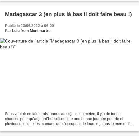
Madagascar 3 (en plus là bas il doit faire beau !)
Publié le 13/06/2012 à 06:00
Par
Lulu from Montmartre
Sans vouloir en faire trois tonnes au sujet de la météo, il y a de fortes
chances pour qu’aujourd’hui soit encore une bonne journée pourrie et
pluvieuse, et que les mamans qui s’occupent de leurs rejetons le mercredi
soient une fois de plus très tentées...