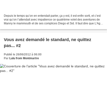
Depuis le temps qu’on en entendait parler, ça y est, il est enfin sorti, et c’est
vrai qu’on l’attendait avec impatience ce quatrième volet des aventures de
Manny le mammouth et de ses complices Diego et Sid. Il faut dire que L’Age
de Glace fait partie...
Vous avez demandé le standard, ne quittez
pas... #2
Publié le 26/06/2012 à 06:00
Par
Lulu from Montmartre