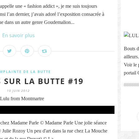
ppelle une « fashion addict », je me suis toujours
insi l’an dernier, j’avais adoré l’exposition consacrée à
e dans un autre genre Goudemalion...
En savoir plus
Bouts d
ailleurs.
Voir le 
MPLAINTE DE LA BUTTE
portail
 SUR LA BUTTE #19
10 JUIN 2012
Lulu from Montmartre
n va chez Madame Parle © Madame Parle Une jolie séance
 Julie Rozoy Un peu d'art dans la rue chez La Mouche
es et de la rue Drevet) © La...