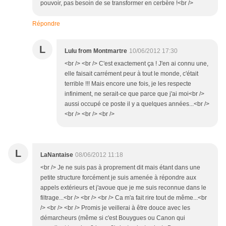
pouvoir, pas besoin de se transformer en cerbère !<br />
Répondre
L
Lulu from Montmartre
10/06/2012 17:30
<br /> <br /> C'est exactement ça ! J'en ai connu une,
elle faisait carrément peur à tout le monde, c'était
terrible !!! Mais encore une fois, je les respecte
infiniment, ne serait-ce que parce que j'ai moi<br />
aussi occupé ce poste il y a quelques années...<br />
<br /> <br /> <br />
L
LaNantaise
08/06/2012 11:18
<br /> Je ne suis pas à proprement dit mais étant dans une
petite structure forcément je suis amenée à répondre aux
appels extérieurs et j'avoue que je me suis reconnue dans le
filtrage...<br /> <br /> <br /> Ca m'a fait rire tout de même...<br
/> <br /> <br /> Promis je veillerai à être douce avec les
démarcheurs (même si c'est Bouygues ou Canon qui