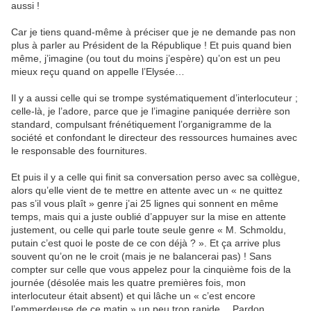
aussi !
Car je tiens quand-même à préciser que je ne demande pas non
plus à parler au Président de la République ! Et puis quand bien
même, j’imagine (ou tout du moins j’espère) qu’on est un peu
mieux reçu quand on appelle l’Elysée…
Il y a aussi celle qui se trompe systématiquement d’interlocuteur ;
celle-là, je l’adore, parce que je l’imagine paniquée derrière son
standard, compulsant frénétiquement l’organigramme de la
société et confondant le directeur des ressources humaines avec
le responsable des fournitures.
Et puis il y a celle qui finit sa conversation perso avec sa collègue,
alors qu’elle vient de te mettre en attente avec un « ne quittez
pas s’il vous plaît » genre j’ai 25 lignes qui sonnent en même
temps, mais qui a juste oublié d’appuyer sur la mise en attente
justement, ou celle qui parle toute seule genre « M. Schmoldu,
putain c’est quoi le poste de ce con déjà ? ». Et ça arrive plus
souvent qu’on ne le croit (mais je ne balancerai pas) ! Sans
compter sur celle que vous appelez pour la cinquième fois de la
journée (désolée mais les quatre premières fois, mon
interlocuteur était absent) et qui lâche un « c’est encore
l’emmerdeuse de ce matin » un peu trop rapide… Pardon