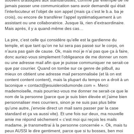
souvent drastiques aux standardistes, comme par exemple de ne
jamais passer une communication sans avoir demandé qui était
l’interlocuteur et l’objet de son appel (mais ça c’est le b.a. ba je
crois), ou encore de transférer l’appel systématiquement à un
assistant ou une collaboratrice. Jusque là, rien d’extraordinaire.
Mais après, il y a quand-même des cas…
La pire, c’est celle qui considère qu’elle est la gardienne du
temple, et que tant qu’on ne lui sera pas passé sur le corps, on
n’aura pas gain de cause. Ok, mais moi je n’ai pas que ça à faire,
donc auriez-vous simplement l’obligeance de me donner un nom
ou une adresse mail afin que je puisse communiquer ne serait-ce
que par courrier. Quand on tombe sur ce genre de pitbull, au
mieux on obtient une adresse mail personnalisée (et là on est
content content content), mais la plupart du temps on a droit à un
laconique « contact@jesuisleroidumonde.com ». Merci
mademoiselle, mais pourriez-vous me donner ne serait-ce que le
nom de la personne (parce que je suis bien élevée et j’aime bien
personnaliser mes courriers, sinon je ne suis pas plus bête
qu’une autre, j’envoie direct un mail sans passer par la case
standard et ça va aussi vite). Et une fois sur deux, ma nouvelle
amie me répond sèchement « c’est moi qui reçois les mails
madame, je transmettrai à la personne concernée ». Ok, mais tu
peux AUSSI le dire gentiment, parce que si tu bosses, ben moi