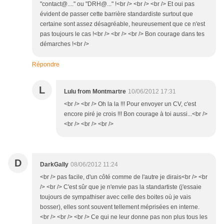
"contact@...." ou "DRH@..." !<br /> <br /> <br /> Et oui pas
évident de passer cette barrière standardiste surtout que
certaine sont assez désagréable, heureusement que ce n'est
pas toujours le cas !<br /> <br /> <br /> Bon courage dans tes
démarches !<br />
Répondre
L
Lulu from Montmartre
10/06/2012 17:31
<br /> <br /> Oh la la !!! Pour envoyer un CV, c'est
encore piré je crois !!! Bon courage à toi aussi...<br />
<br /> <br /> <br />
D
DarkGally
08/06/2012 11:24
<br /> pas facile, d'un côté comme de l'autre je dirais<br /> <br
/> <br /> C'est sûr que je n'envie pas la standartiste (j'essaie
toujours de sympathiser avec celle des boites où je vais
bosser), elles sont souvent tellement méprisées en interne.
<br /> <br /> <br /> Ce qui ne leur donne pas non plus tous les