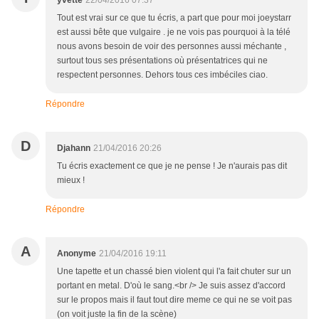
yvette
22/04/2016 07:37
Tout est vrai sur ce que tu écris, a part que pour moi joeystarr
est aussi bête que vulgaire . je ne vois pas pourquoi à la télé
nous avons besoin de voir des personnes aussi méchante ,
surtout tous ses présentations où présentatrices qui ne
respectent personnes. Dehors tous ces imbéciles ciao.
Répondre
D
Djahann
21/04/2016 20:26
Tu écris exactement ce que je ne pense ! Je n'aurais pas dit
mieux !
Répondre
A
Anonyme
21/04/2016 19:11
Une tapette et un chassé bien violent qui l'a fait chuter sur un
portant en metal. D'où le sang.<br /> Je suis assez d'accord
sur le propos mais il faut tout dire meme ce qui ne se voit pas
(on voit juste la fin de la scène)