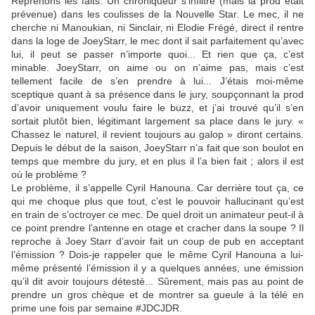
Reprenons les faits. Un chroniqueur s’infiltre (mais la prod était
prévenue) dans les coulisses de la Nouvelle Star. Le mec, il ne
cherche ni Manoukian, ni Sinclair, ni Elodie Frégé, direct il rentre
dans la loge de JoeyStarr, le mec dont il sait parfaitement qu’avec
lui, il peut se passer n’importe quoi... Et rien que ça, c’est
minable. JoeyStarr, on aime ou on n’aime pas, mais c’est
tellement facile de s’en prendre à lui... J’étais moi-même
sceptique quant à sa présence dans le jury, soupçonnant la prod
d’avoir uniquement voulu faire le buzz, et j’ai trouvé qu’il s’en
sortait plutôt bien, légitimant largement sa place dans le jury. «
Chassez le naturel, il revient toujours au galop » diront certains.
Depuis le début de la saison, JoeyStarr n’a fait que son boulot en
temps que membre du jury, et en plus il l’a bien fait ; alors il est
où le problème ?
Le problème, il s’appelle Cyril Hanouna. Car derrière tout ça, ce
qui me choque plus que tout, c’est le pouvoir hallucinant qu’est
en train de s’octroyer ce mec. De quel droit un animateur peut-il à
ce point prendre l’antenne en otage et cracher dans la soupe ? Il
reproche à Joey Starr d’avoir fait un coup de pub en acceptant
l’émission ? Dois-je rappeler que le même Cyril Hanouna a lui-
même présenté l’émission il y a quelques années, une émission
qu’il dit avoir toujours détesté... Sûrement, mais pas au point de
prendre un gros chèque et de montrer sa gueule à la télé en
prime une fois par semaine #JDCJDR.