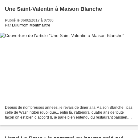
Une Saint-Valentin à Maison Blanche
Publié le 06/02/2017 à 07:00
Par
Lulu from Montmartre
Depuis de nombreuses années, je rêvais de dîner à la Maison Blanche ; pas
celle de Washington (quoi que... enfin là, j’attendrai quatre ans de toute
façon on est bien d’accord !), je parle bien entendu du restaurant parisien.
Etant née au mois de juillet,...