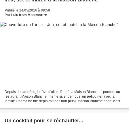
Publié le 24/05/2016 à 08:58
Par
Lulu from Montmartre
Depuis des années, je rêve d'aller dîner à la Maison Blanche... pardon, au
restaurant Maison Blanche (même si, entre nous, un petit dîner avec la
famille Obama ne me déplairait pas non plus). Maison Blanche donc, c'est
ce superbe restaurant perché sur...
Un cocktail pour se réchauffer...