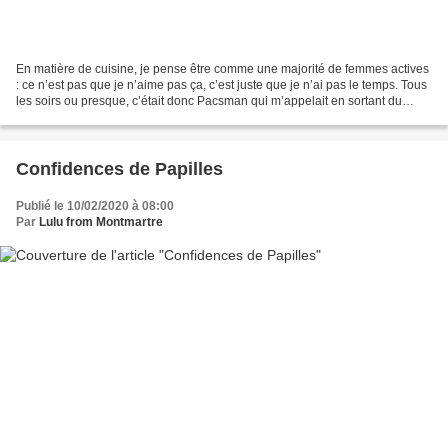
En matière de cuisine, je pense être comme une majorité de femmes actives
: ce n’est pas que je n’aime pas ça, c’est juste que je n’ai pas le temps. Tous
les soirs ou presque, c’était donc Pacsman qui m’appelait en sortant du
bureau pour me demander ce...
Confidences de Papilles
Publié le 10/02/2020 à 08:00
Par
Lulu from Montmartre