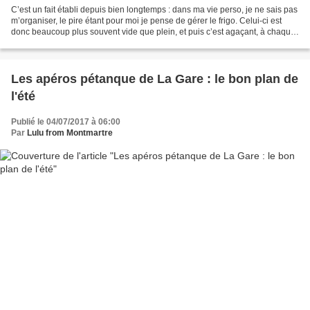
C’est un fait établi depuis bien longtemps : dans ma vie perso, je ne sais pas
m’organiser, le pire étant pour moi je pense de gérer le frigo. Celui-ci est
donc beaucoup plus souvent vide que plein, et puis c’est agaçant, à chaque
fois que je le remplis,...
Les apéros pétanque de La Gare : le bon plan de
l'été
Publié le 04/07/2017 à 06:00
Par
Lulu from Montmartre