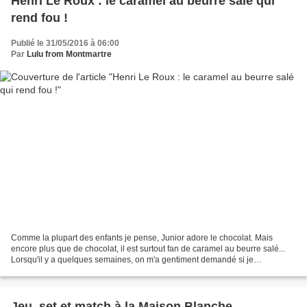
Henri Le Roux : le caramel au beurre salé qui
rend fou !
Publié le 31/05/2016 à 06:00
Par
Lulu from Montmartre
Comme la plupart des enfants je pense, Junior adore le chocolat. Mais
encore plus que de chocolat, il est surtout fan de caramel au beurre salé...
Lorsqu'il y a quelques semaines, on m'a gentiment demandé si je
connaissais la maison Henri Le Roux, j'ai...
Jeu, set et match à la Maison Blanche