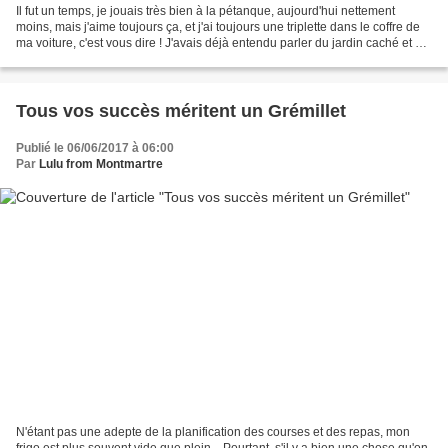
Il fut un temps, je jouais très bien à la pétanque, aujourd'hui nettement
moins, mais j'aime toujours ça, et j'ai toujours une triplette dans le coffre de
ma voiture, c'est vous dire ! J'avais déjà entendu parler du jardin caché et du
terrain de pétanque...
Tous vos succès méritent un Grémillet
Publié le 06/06/2017 à 06:00
Par
Lulu from Montmartre
N'étant pas une adepte de la planification des courses et des repas, mon
frigo est plus souvent vide que plein... Pourtant, s'il y a bien une chose qu'on