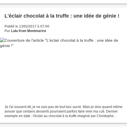
incontournables. Faire...
L'éclair chocolat à la truffe : une idée de génie !
Publié le 13/02/2017 à 07:00
Par
Lulu from Montmartre
Je l'ai souvent dit, je ne suis pas de tout bec sucré. Mais je dois quand même
avouer que certains desserts pourraient parfois faire virer ma cuti. Dernier
exemple en date : l'éclair au chocolat à la truffe imaginé par Christophe
Adam pour l'Eclair de...