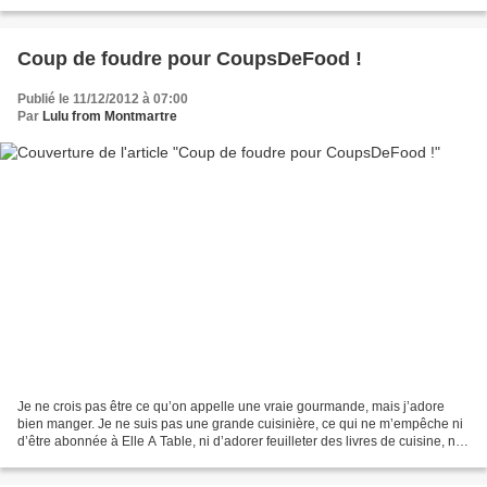
très bien son nom, car à la carte...
Coup de foudre pour CoupsDeFood !
Publié le 11/12/2012 à 07:00
Par
Lulu from Montmartre
Je ne crois pas être ce qu’on appelle une vraie gourmande, mais j’adore
bien manger. Je ne suis pas une grande cuisinière, ce qui ne m’empêche ni
d’être abonnée à Elle A Table, ni d’adorer feuilleter des livres de cuisine, ni
d’être capable de passer...