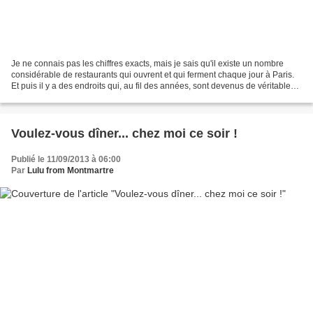
Je ne connais pas les chiffres exacts, mais je sais qu'il existe un nombre
considérable de restaurants qui ouvrent et qui ferment chaque jour à Paris.
Et puis il y a des endroits qui, au fil des années, sont devenus de véritables
institutions. C'est ainsi...
Voulez-vous dîner... chez moi ce soir !
Publié le 11/09/2013 à 06:00
Par
Lulu from Montmartre