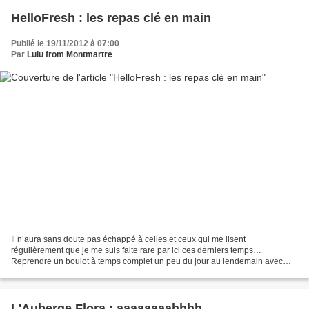
HelloFresh : les repas clé en main
Publié le 19/11/2012 à 07:00
Par
Lulu from Montmartre
Il n’aura sans doute pas échappé à celles et ceux qui me lisent
régulièrement que je me suis faite rare par ici ces derniers temps…
Reprendre un boulot à temps complet un peu du jour au lendemain avec
une grosse échéance vendredi dernier n’allait pas...
L'Auberge Flora : aaaaaaaahhhh...