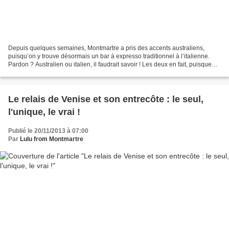
Depuis quelques semaines, Montmartre a pris des accents australiens,
puisqu’on y trouve désormais un bar à expresso traditionnel à l’italienne.
Pardon ? Australien ou italien, il faudrait savoir ! Les deux en fait, puisque
depuis une quinzaine d’années,...
Le relais de Venise et son entrecôte : le seul,
l'unique, le vrai !
Publié le 20/11/2013 à 07:00
Par
Lulu from Montmartre