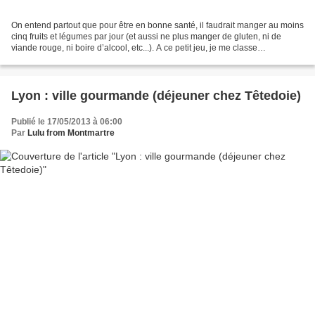
On entend partout que pour être en bonne santé, il faudrait manger au moins
cinq fruits et légumes par jour (et aussi ne plus manger de gluten, ni de
viande rouge, ni boire d’alcool, etc...). A ce petit jeu, je me classe
allègrement au rang des pires...
Lyon : ville gourmande (déjeuner chez Têtedoie)
Publié le 17/05/2013 à 06:00
Par
Lulu from Montmartre