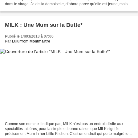
dans le virage. Je dis la demoiselle, d’abord parce qu’elle est jeune, mais
surtout parce qu’il ne s’agit...
MILK : Une Mum sur la Butte*
Publié le 14/03/2013 à 07:00
Par
Lulu from Montmartre
Comme son nom ne l’indique pas, MILK n’est pas un endroit dédié aux
spécialités laitières, pour la simple et bonne raison que MILK signifie
précisément Mum In her Little Kitchen. C’est un endroit qui porte malgré tout