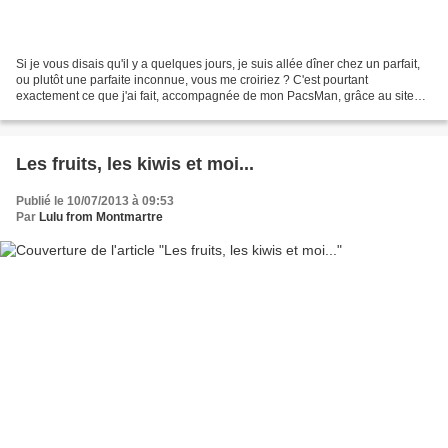
Si je vous disais qu'il y a quelques jours, je suis allée dîner chez un parfait,
ou plutôt une parfaite inconnue, vous me croiriez ? C'est pourtant
exactement ce que j'ai fait, accompagnée de mon PacsMan, grâce au site
Voulez-Vous Dîner . Le concept est...
Les fruits, les kiwis et moi...
Publié le 10/07/2013 à 09:53
Par
Lulu from Montmartre