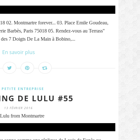
8 02. Montmartre forever... 03. Place Emile Goudeau,
rie Barbès, Paris 75018 05. Rendez-vous au Terrass''
 des 7 Doigts De La Main à Bobino,...
En savoir plus
 PETITE ENTREPRISE
ING DE LULU #55
13 FÉVRIER 2016
Lulu from Montmartre