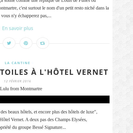
, ça sonne comme une réplique de Louis de Funès ou
martre, c'est surtout le nom d'un petit resto niché dans la
vous n'y échapperez pas,...
En savoir plus
LA CANTINE
TOILES À L'HÔTEL VERNET
12 FÉVRIER 2016
Lulu from Montmartre
 des beaux hôtels, et encore plus des hôtels de luxe",
l'Hôtel Vernet. A deux pas des Champs Elysées,
ropriété du groupe Bessé Signature...