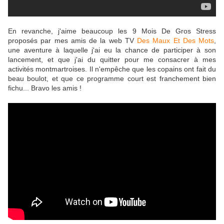
En revanche, j'aime beaucoup les 9 Mois De Gros Stress
proposés par mes amis de la web TV
Des Maux Et Des Mots
,
une aventure à laquelle j'ai eu la chance de participer à son
lancement, et que j'ai du quitter pour me consacrer à mes
activités montmartroises. Il n'empêche que les copains ont fait du
beau boulot, et que ce programme court est franchement bien
fichu... Bravo les amis !