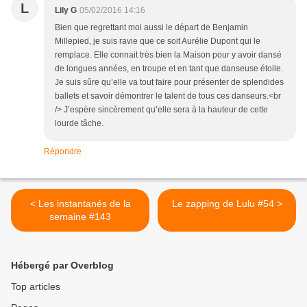
L
Lily G
05/02/2016 14:16
Bien que regrettant moi aussi le départ de Benjamin
Millepied, je suis ravie que ce soit Aurélie Dupont qui le
remplace. Elle connait très bien la Maison pour y avoir dansé
de longues années, en troupe et en tant que danseuse étoile.
Je suis sûre qu’elle va tout faire pour présenter de splendides
ballets et savoir démontrer le talent de tous ces danseurs.<br
/> J’espère sincèrement qu’elle sera à la hauteur de cette
lourde tâche.
Répondre
< Les instantanés de la
Le zapping de Lulu #54 >
semaine #143
Hébergé par Overblog
Top articles