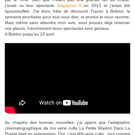
j'avais vu leur spectacle
Séquence 8
en 2013 et j'avais été
époustouflée. J'ai donc hâte de découvrir Traces à Bobino, la
semaine prochaine pour tout vous dire, et promis je vous raconte.
Mais même sans attendre mon avis, vous pouvez déjà réserver
vos places, franchement leurs spectacles sont géniaux.
A Bobino jusqu'au 23 avril.
Au chapitre des bonnes nouvelles, j'ai appris que l'adaptation
cinématographique de ma série culte La Petite Maison Dans La
Prairie était en préparation. Oui, c'est MA série culte : tout comme