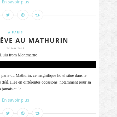
En savoir plus
A PARIS
RÊVE AU MATHURIN
28 MAI 2015
Lulu from Montmartre
s parle du Mathurin, ce magnifique hôtel situé dans le
is déjà allée en différentes occasions, notamment pour sa
s jamais eu la...
En savoir plus