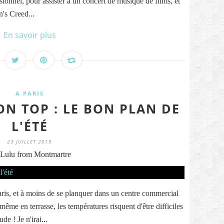
sionnel, pour assister à un concert de musique de films, et
's Creed...
En savoir plus
A PARIS
ON TOP : LE BON PLAN DE
L'ÉTÉ
23 JUILLET 2019
Lulu from Montmartre
ris, et à moins de se planquer dans un centre commercial
ême en terrasse, les températures risquent d'être difficiles
de ! Je n'irai...