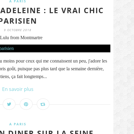
A PARIS
DELEINE : LE VRAI CHIC
PARISIEN
9 OCTOBRE 2018
Lulu from Montmartre
du moins pour ceux qui me connaissent un peu, j'adore les
pris goût, puisque pas plus tard que la semaine dernière,
ens, ça fait longtemps...
En savoir plus
A PARIS
 DINER SUR LA SEINE...