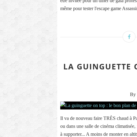
être invitée pour un diner de gala profes
même pour tester l'escape game Assassin
LA GUINGUETTE 
By 
Il va de nouveau faire TRÈS chaud à Pa
ou dans une salle de cinéma climatisée, m
à supporter... A moins de monter en altitu