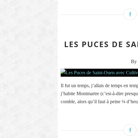
LES PUCES DE S
By 
Il fut un temps, j’allais de temps en t
j’habite Montmartre (c’est-à-dire presque
comble, alors qu’il faut à peine ¼ d’heur