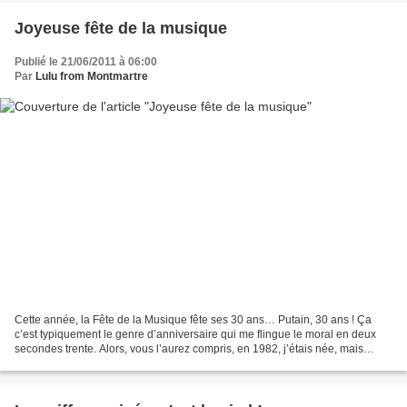
Joyeuse fête de la musique
Publié le 21/06/2011 à 06:00
Par
Lulu from Montmartre
Cette année, la Fête de la Musique fête ses 30 ans… Putain, 30 ans ! Ça
c’est typiquement le genre d’anniversaire qui me flingue le moral en deux
secondes trente. Alors, vous l’aurez compris, en 1982, j’étais née, mais
encore trop jeune pour m’en souvenir...