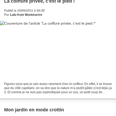
La coiffure privée, c'est le pied !
Publié le 20/06/2011 à 06:00
Par
Lulu from Montmartre
Figurez-vous que je vais assez rarement chez le coiffeur. En effet, il se trouve
que du côté capillaire, on va dire que la nature m’a plutôt gâtée (c'est déjà ça
!). Et comme je ne suis pas sophistiquée pour un sou, un petit coup de
ciseaux une ou deux...
Mon jardin en mode crottin