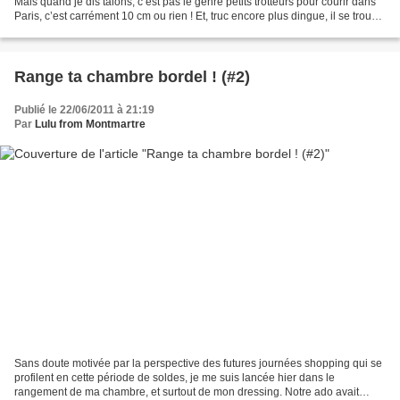
Mais quand je dis talons, c’est pas le genre petits trotteurs pour courir dans
Paris, c’est carrément 10 cm ou rien ! Et, truc encore plus dingue, il se trouve
que j’en avais...
Range ta chambre bordel ! (#2)
Publié le 22/06/2011 à 21:19
Par
Lulu from Montmartre
Sans doute motivée par la perspective des futures journées shopping qui se
profilent en cette période de soldes, je me suis lancée hier dans le
rangement de ma chambre, et surtout de mon dressing. Notre ado avait