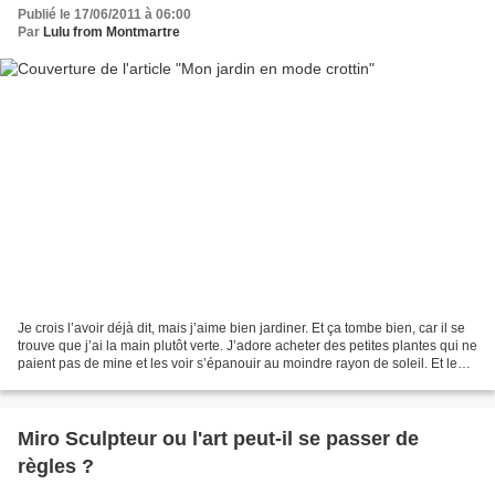
Publié le 17/06/2011 à 06:00
Par
Lulu from Montmartre
Je crois l’avoir déjà dit, mais j’aime bien jardiner. Et ça tombe bien, car il se
trouve que j’ai la main plutôt verte. J’adore acheter des petites plantes qui ne
paient pas de mine et les voir s’épanouir au moindre rayon de soleil. Et le
résultat est...
Miro Sculpteur ou l'art peut-il se passer de
règles ?