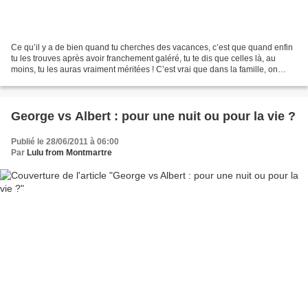
Ce qu’il y a de bien quand tu cherches des vacances, c’est que quand enfin
tu les trouves après avoir franchement galéré, tu te dis que celles là, au
moins, tu les auras vraiment méritées ! C’est vrai que dans la famille, on
n’est pas du genre méga organisés…...
George vs Albert : pour une nuit ou pour la vie ?
Publié le 28/06/2011 à 06:00
Par
Lulu from Montmartre