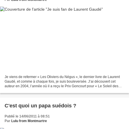
Je viens de refermer « Les Oliviers du Négus », le dernier livre de Laurent
Gaudé, et comme à chaque fois, je suis bouleversée. J’ai découvert cet
auteur en 2004, l’année où il a reçu le Prix Goncourt pour « Le Soleil des
Scorta ». Ce fut un vrai choc,...
C'est quoi un papa suédois ?
Publié le 14/06/2011 à 08:51
Par
Lulu from Montmartre