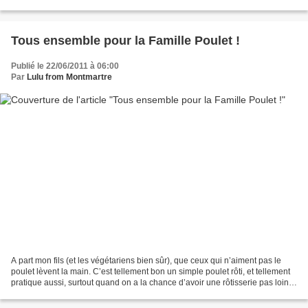
entrepris la même chose la veille, ce...
Tous ensemble pour la Famille Poulet !
Publié le 22/06/2011 à 06:00
Par
Lulu from Montmartre
A part mon fils (et les végétariens bien sûr), que ceux qui n’aiment pas le
poulet lèvent la main. C’est tellement bon un simple poulet rôti, et tellement
pratique aussi, surtout quand on a la chance d’avoir une rôtisserie pas loin
de chez soi. Chez nous,...