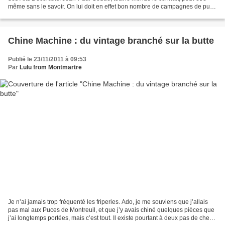
même sans le savoir. On lui doit en effet bon nombre de campagnes de pub,
comme les fameuses « kodakettes »...
Chine Machine : du vintage branché sur la butte
Publié le 23/11/2011 à 09:53
Par
Lulu from Montmartre
Je n’ai jamais trop fréquenté les friperies. Ado, je me souviens que j’allais
pas mal aux Puces de Montreuil, et que j’y avais chiné quelques pièces que
j’ai longtemps portées, mais c’est tout. Il existe pourtant à deux pas de chez