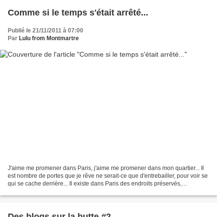
Comme si le temps s'était arrêté...
Publié le 21/11/2011 à 07:00
Par
Lulu from Montmartre
J'aime me promener dans Paris, j'aime me promener dans mon quartier... Il
est nombre de portes que je rêve ne serait-ce que d'entrebailler, pour voir se
qui se cache derrière... Il existe dans Paris des endroits préservés,
magiques, des endroits qui font...
Des blogs sur la butte #2