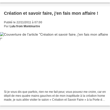
moi un magasin ultra...
Création et savoir faire, j'en fais mon affaire !
Publié le 22/11/2011 à 07:00
Par
Lulu from Montmartre
Si je vous dis que parfois, rien ne me fait peur, vous pouvez me croire, car en
dépit de mes quatre mains gauches et de mon inaptitude à la création home
made, je suis allée visiter le salon « Création et Savoir Faire » à la Porte de
Versailles. J’étais...