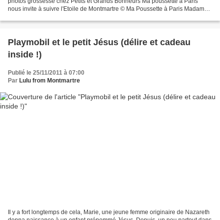
photos grossesse chez Petits et Grands Bonheurs Ma poussette à Paris
nous invite à suivre l'Etoile de Montmartre © Ma Poussette à Paris Madame
Parle nous emmêne avec elle en balade......
Playmobil et le petit Jésus (délire et cadeau
inside !)
Publié le 25/11/2011 à 07:00
Par
Lulu from Montmartre
Il y a fort longtemps de cela, Marie, une jeune femme originaire de Nazareth
donna naissance à un enfant prénommé Jésus. Depuis, un peu partout dans