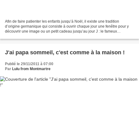
Afin de faire patienter les enfants jusqu’à Noël, il existe une tradition
d’origine germanique qui consiste à ouvrir chaque jour une fenêtre pour y
découvrir une image ou un petit cadeau jusqu’au jour J : le fameux
calendrier de l’Avent. J’aime bien cette...
J'ai papa sommeil, c'est comme à la maison !
Publié le 29/11/2011 à 07:00
Par
Lulu from Montmartre