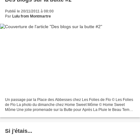
Publié le 20/11/2011 à 08:00
Par
Lulu from Montmartre
Un passage par la Place des Abbesses chez Les Folies de Flo © Les Folies
de Flo La photo du dimanche chez Home Sweet Môme © Home Sweet
Môme Une jolie promenade sur la Butte pour Après La Pluie le Beau Temps
© Après la pluie le beau temps Une revue parisienne...
Si j'étais...