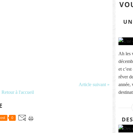
VOU
UN
Ah les 
décembr
et c’es
rêver 
Article suivant »
année, 
Retour à l'accueil
destinat
E
DES
ost
0