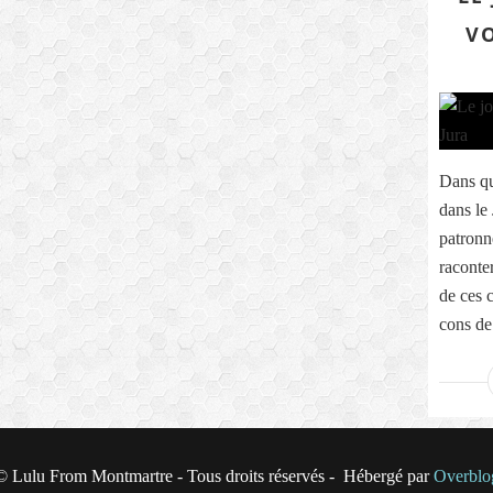
VO
Dans qu
dans le 
patronn
raconter
de ces 
cons de 
© Lulu From Montmartre - Tous droits réservés - Hébergé par
Overblo