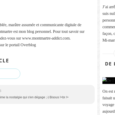
J’ai ar
suis nul
personn
lée, marâtre assumée et communicante digitale de
commenc
martre est mon blog personnel. Pour tout savoir sur
façon, 
ndez-vous sur www.montmartre-addict.com.
Mi-mars
sur le portail Overblog
CLE
DE 
On est 
5
ime la nostalgie qui s'en dégage ;-) Bisous !<br />
faisait 
voyage 
aujourd