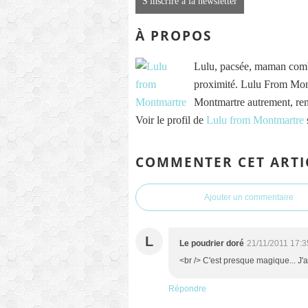
S'inscrire à la newsletter
À PROPOS
Lulu, pacsée, maman comb
proximité. Lulu From Mont
Montmartre autrement, re
Voir le profil de
Lulu from Montmartre
COMMENTER CET ARTI
Ajouter un commentaire
L
Le poudrier doré
21/11/2011 17:3
<br /> C'est presque magique... J'a
Répondre