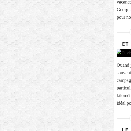
vacance
Georgio
pour not
ET
Quand j
souvent 
campagn
particu
kilomètr
idéal po
LE