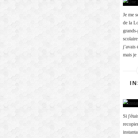
Je me s
de la Lo
grands-
scolaire
j’avais
mais je 
IN
Si j'éta
recopie
instant