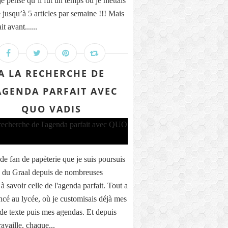
e pense qu’il fut un temps où je mettais
 jusqu’à 5 articles par semaine !!! Mais
it avant......
A LA RECHERCHE DE
AGENDA PARFAIT AVEC
QUO VADIS
de fan de papèterie que je suis poursuis
e du Graal depuis de nombreuses
à savoir celle de l'agenda parfait. Tout a
é au lycée, où je customisais déjà mes
 de texte puis mes agendas. Et depuis
ravaille, chaque...