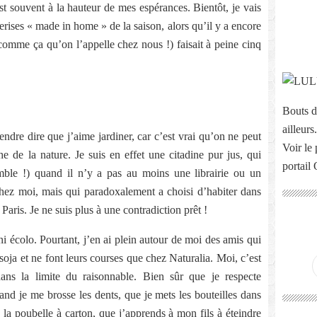
est souvent à la hauteur de mes espérances. Bientôt, je vais
rises « made in home » de la saison, alors qu’il y a encore
 comme ça qu’on l’appelle chez nous !) faisait à peine cinq
Bouts d
ailleurs.
endre dire que j’aime jardiner, car c’est vrai qu’on ne peut
Voir le 
he de la nature. Je suis en effet une citadine pur jus, qui
portail
le !) quand il n’y a pas au moins une librairie ou un
hez moi, mais qui paradoxalement a choisi d’habiter dans
 Paris. Je ne suis plus à une contradiction prêt !
ni écolo. Pourtant, j’en ai plein autour de moi des amis qui
 soja et ne font leurs courses que chez Naturalia. Moi, c’est
ns la limite du raisonnable. Bien sûr que je respecte
nd je me brosse les dents, que je mets les bouteilles dans
 la poubelle à carton, que j’apprends à mon fils à éteindre