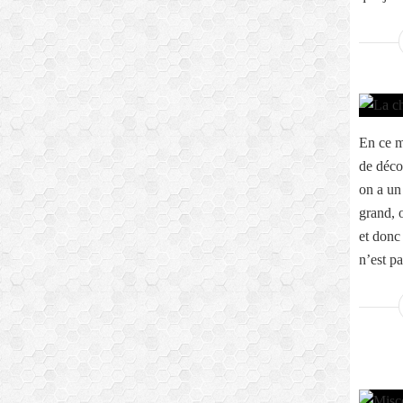
En ce m
de déco
on a un
grand, 
et donc
n’est pa