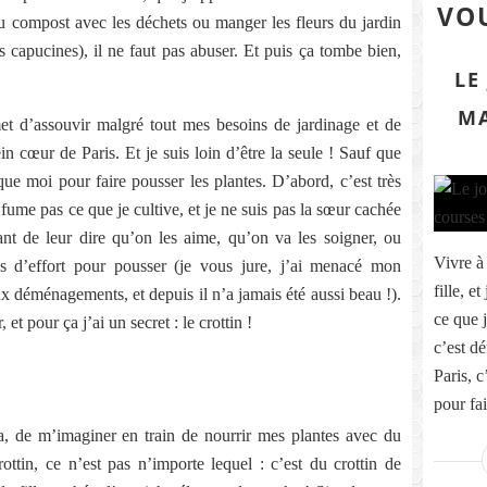
VOU
du compost avec les déchets ou manger les fleurs du jardin
les capucines), il ne faut pas abuser. Et puis ça tombe bien,
LE
MA
et d’assouvir malgré tout mes besoins de jardinage et de
in cœur de Paris. Et je suis loin d’être la seule ! Sauf que
ue moi pour faire pousser les plantes. D’abord, c’est très
e fume pas ce que je cultive, et je ne suis pas la sœur cachée
nt de leur dire qu’on les aime, qu’on va les soigner, ou
Vivre à
as d’effort pour pousser (je vous jure, j’ai menacé mon
fille, e
eux déménagements, et depuis il n’a jamais été aussi beau !).
ce que j
 et pour ça j’ai un secret : le crottin !
c’est dé
Paris, 
pour fai
, de m’imaginer en train de nourrir mes plantes avec du
ottin, ce n’est pas n’importe lequel : c’est du crottin de