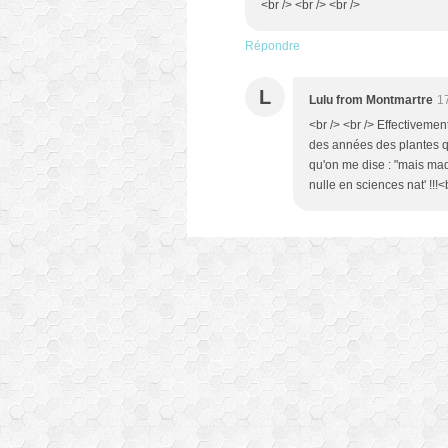
<br /> <br /> <br />
Répondre
L
Lulu from Montmartre
1
<br /> <br /> Effectiveme
des années des plantes q
qu'on me dise : "mais mad
nulle en sciences nat' !!!<b