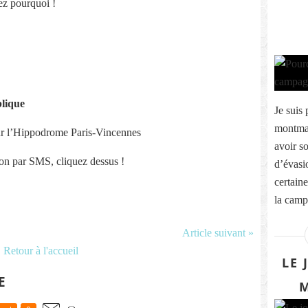
ez pourquoi !
blique
Je suis 
montmar
ur l’Hippodrome Paris-Vincennes
avoir s
ion par SMS, cliquez dessus !
d’évasio
certaine
la campa
Article suivant »
Retour à l'accueil
LE 
E
M