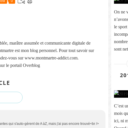
ost
0
On ne v
n’avons 
le spor
incompa
nombre 
lée, marâtre assumée et communicante digitale de
sont net
martre est mon blog personnel. Pour tout savoir sur
ndez-vous sur www.montmartre-addict.com.
sur le portail Overblog
20
CLE
C’est u
mois que
ici, ni
antes qui s'auto-gèrent de A àZ, mais j'ai pas encore trouvé<br />