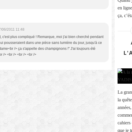
Quand j
en ligne
ça, c’éta
7/06/2011 11:48
nt, c'est plus compliqué ! Remarque, moi j'ai bien cherché pendant
ui pousseraient dans une pièce sans lumière du jour, jusqu'à ce
ame<br /> ça s'appelle des champignons !" J'ai toujours été
L'
r /> <br /> <br /> <br />
La gran
la quêt
années, 
commenc
cahiers
que je t