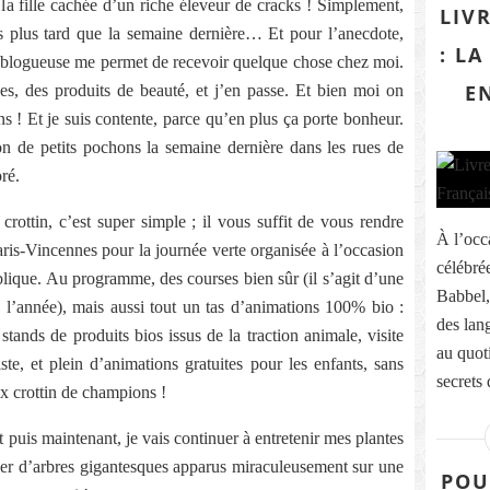
la fille cachée d’un riche éleveur de cracks ! Simplement,
LIV
as plus tard que la semaine dernière… Et pour l’anecdote,
: L
de blogueuse me permet de recevoir quelque chose chez moi.
E
es, des produits de beauté, et j’en passe. Et bien moi on
 ! Et je suis contente, parce qu’en plus ça porte bonheur.
ion de petits pochons la semaine dernière dans les rues de
oré.
rottin, c’est super simple ; il vous suffit de vous rendre
À l’occ
is-Vincennes pour la journée verte organisée à l’occasion
célébré
lique. Au programme, des courses bien sûr (il s’agit d’une
Babbel,
e l’année), mais aussi tout un tas d’animations 100% bio :
des lan
 stands de produits bios issus de la traction animale, visite
au quoti
te, et plein d’animations gratuites pour les enfants, sans
secrets d
ux crottin de champions !
t puis maintenant, je vais continuer à entretenir mes plantes
rler d’arbres gigantesques apparus miraculeusement sur une
POU