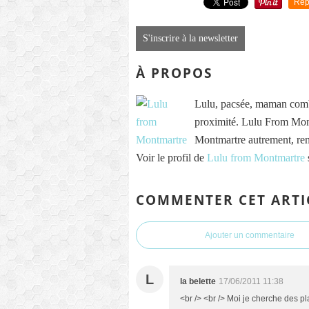
Rep
S'inscrire à la newsletter
À PROPOS
Lulu, pacsée, maman comb
proximité. Lulu From Mont
Montmartre autrement, re
Voir le profil de
Lulu from Montmartre
COMMENTER CET ARTI
Ajouter un commentaire
L
la belette
17/06/2011 11:38
<br /> <br /> Moi je cherche des pl