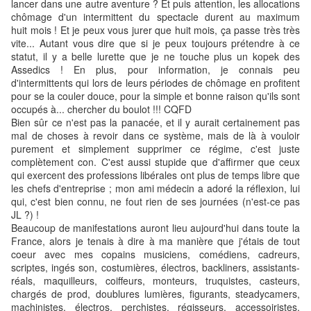
lancer dans une autre aventure ? Et puis attention, les allocations
chômage d'un intermittent du spectacle durent au maximum
huit mois ! Et je peux vous jurer que huit mois, ça passe très très
vite... Autant vous dire que si je peux toujours prétendre à ce
statut, il y a belle lurette que je ne touche plus un kopek des
Assedics ! En plus, pour information, je connais peu
d'intermittents qui lors de leurs périodes de chômage en profitent
pour se la couler douce, pour la simple et bonne raison qu'ils sont
occupés à... chercher du boulot !!! CQFD
Bien sûr ce n'est pas la panacée, et il y aurait certainement pas
mal de choses à revoir dans ce système, mais de là à vouloir
purement et simplement supprimer ce régime, c'est juste
complètement con. C'est aussi stupide que d'affirmer que ceux
qui exercent des professions libérales ont plus de temps libre que
les chefs d'entreprise ; mon ami médecin a adoré la réflexion, lui
qui, c'est bien connu, ne fout rien de ses journées (n'est-ce pas
JL ?) !
Beaucoup de manifestations auront lieu aujourd'hui dans toute la
France, alors je tenais à dire à ma manière que j'étais de tout
coeur avec mes copains musiciens, comédiens, cadreurs,
scriptes, ingés son, costumières, électros, backliners, assistants-
réals, maquilleurs, coiffeurs, monteurs, truquistes, casteurs,
chargés de prod, doublures lumières, figurants, steadycamers,
machinistes, électros, perchistes, régisseurs, accessoiristes,