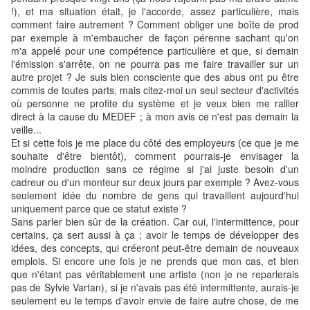
!), et ma situation était, je l'accorde, assez particulière, mais
comment faire autrement ? Comment obliger une boîte de prod
par exemple à m'embaucher de façon pérenne sachant qu'on
m'a appelé pour une compétence particulière et que, si demain
l'émission s'arrête, on ne pourra pas me faire travailler sur un
autre projet ? Je suis bien consciente que des abus ont pu être
commis de toutes parts, mais citez-moi un seul secteur d'activités
où personne ne profite du système et je veux bien me rallier
direct à la cause du MEDEF ; à mon avis ce n'est pas demain la
veille...
Et si cette fois je me place du côté des employeurs (ce que je me
souhaite d'être bientôt
), comment pourrais-je envisager la
moindre production sans ce régime si j'ai juste besoin d'un
cadreur ou d'un monteur
sur deux jours par exemple ?
Avez-vous
seulement idée du nombre de gens qui travaillent aujourd'hui
uniquement parce que ce statut existe ?
Sans parler bien sûr de la création. Car oui, l'intermittence, pour
certains, ça sert aussi à ça ; avoir le temps de développer des
idées, des concepts, qui créeront peut-être demain de nouveaux
emplois. Si encore une fois je ne prends que mon cas, et bien
que n'étant pas véritablement une artiste (non je ne reparlerais
pas de Sylvie Vartan), si je n'avais pas été intermittente, aurais-je
seulement eu le temps d'avoir envie de faire autre chose, de me