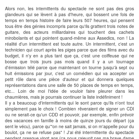
Alors non, les intemittents du spectacle ne sont pas des gros
glandeurs qui se lèvent à pas d'heure, qui bossent une fois de
temps en temps histoire de faire leurs 507 heures, qui pensent
tous être des génies incompris parce qu'ils grattent trois notes de
guitare, des acteurs milliardaires qui touchent des cachets
mirobolants et qui pointent quand-même aux Assedics, non ! La
réalité d'un intermittent est toute autre. Un intermittent, c'est un
technicien qui court après les piges parce que des films avec du
budget, il n'y en a plus tant que ça, c'est une coiffeuse qui ne
bosse que trois jours pas mois quand il y a un tournage
d'émission télé parce que maintenant on tourne jusqu'à sept ou
huit émissions par jour, c'est un comédien qui va accepter un
petit rôle dans une pièce d'auteur et qui donnera quelques
représentations dans une salle de 50 places de temps en temps,
etc... Loin de moi l'idée de vouloir faire pleurer dans les
chaumières, mais je pourrais continuer la liste indéfiniment !
Il y a beaucoup d'intermittents qui le sont parce qu'ils n'ont tout
simplement pas le choix ! Combien rêveraient de signer un CDI
ou ne serait-ce qu'un CDD et pouvoir, par exemple, enfin prévoir
des vacances en famille à moins de quinze jours du départ (ça
sent le vécu), parce qu'"on ne sait jamais, si on m'appelle pour du
boulot, ça ne se refuse pas" ! J'ai été intermittente du spectacle
pendant presque vingt ans (ça nous rajeunit pas ma brave dame