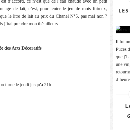
 est d’accord, ce n’est que de l’eau chaude avec un petit
uage de lait, c’est, pour tenter le jeu de mots foireux,
LES
que le litre de lait au prix du Chanel N°5, pas mal non ?
ois j’irai prendre mon thé ailleurs…
Il fut u
e des Arts Décoratifs
Puces d
que j’h
une vin
retourné
d’heure 
cturne le jeudi jusqu'à 21h
L