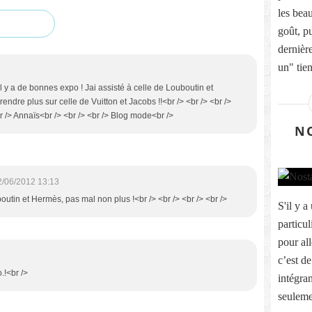
les beau
goût, p
dernièr
un" tien
il y a de bonnes expo ! Jai assisté à celle de Louboutin et
ndre plus sur celle de Vuitton et Jacobs !!<br /> <br /> <br />
<br /> Annaïs<br /> <br /> <br /> Blog mode<br />
NO
2/06/2012 13:13
utin et Hermès, pas mal non plus !<br /> <br /> <br /> <br />
S'il y a
particu
pour all
c’est de
.!<br />
intégra
seulemen