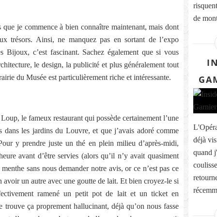
risquent
de monte
fs que je commence à bien connaître maintenant, mais dont
x trésors. Ainsi, ne manquez pas en sortant de l’expo
es Bijoux, c’est fascinant. Sachez également que si vous
I
hitecture, le design, la publicité et plus généralement tout
ibrairie du Musée est particulièrement riche et intéressante.
GAM
 Loup, le fameux restaurant qui possède certainement l’une
L'Opéra 
ris dans les jardins du Louvre, et que j’avais adoré comme
déjà vi
our y prendre juste un thé en plein milieu d’après-midi,
quand j
ure avant d’être servies (alors qu’il n’y avait quasiment
coulisse
 menthe sans nous demander notre avis, or ce n’est pas ce
retourne
 avoir un autre avec une goutte de lait. Et bien croyez-le si
récemme
ectivement ramené un petit pot de lait et un ticket en
 trouve ça proprement hallucinant, déjà qu’on nous fasse