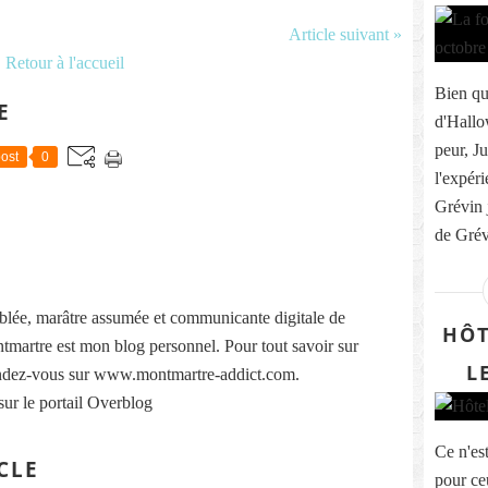
Article suivant »
Retour à l'accueil
Bien qu
E
d'Hallo
peur, J
ost
0
l'expér
Grévin 
de Grévi
lée, marâtre assumée et communicante digitale de
HÔT
martre est mon blog personnel. Pour tout savoir sur
L
ndez-vous sur www.montmartre-addict.com.
sur le portail Overblog
Ce n'es
CLE
pour ce