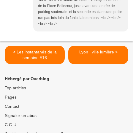
<br /> <br /> La statue de Saint-Exupéry est au bout
de la Place Bellecour, juste avant une entrée de
parking souterrain, et la seconde est dans une petite
rue pas très loin du funiculaire en bas...<br /> <br />
<br /> <br />
< Les instantanés de la
Lyon : ville lumière >
semaine #16
Hébergé par Overblog
Top articles
Pages
Contact
Signaler un abus
C.G.U.