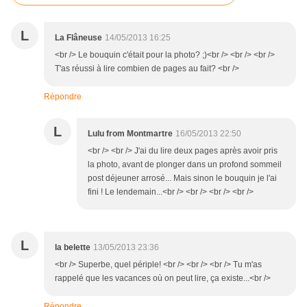
L
La Flâneuse
14/05/2013 16:25
<br /> Le bouquin c'était pour la photo? ;)<br /> <br /> <br />
T'as réussi à lire combien de pages au fait? <br />
Répondre
L
Lulu from Montmartre
16/05/2013 22:50
<br /> <br /> J'ai du lire deux pages après avoir pris
la photo, avant de plonger dans un profond sommeil
post déjeuner arrosé... Mais sinon le bouquin je l'ai
fini ! Le lendemain...<br /> <br /> <br /> <br />
L
la belette
13/05/2013 23:36
<br /> Superbe, quel périple! <br /> <br /> <br /> Tu m'as
rappelé que les vacances où on peut lire, ça existe...<br />
Répondre