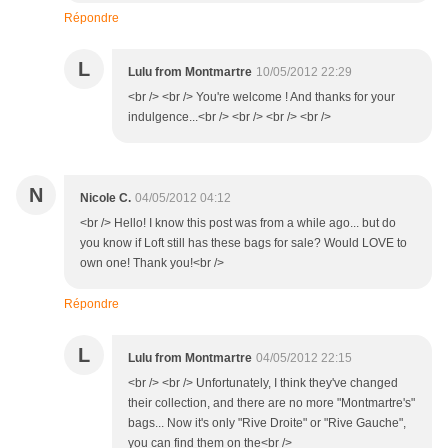
Répondre
L
Lulu from Montmartre
10/05/2012 22:29
<br /> <br /> You're welcome ! And thanks for your
indulgence...<br /> <br /> <br /> <br />
N
Nicole C.
04/05/2012 04:12
<br /> Hello! I know this post was from a while ago... but do
you know if Loft still has these bags for sale? Would LOVE to
own one! Thank you!<br />
Répondre
L
Lulu from Montmartre
04/05/2012 22:15
<br /> <br /> Unfortunately, I think they've changed
their collection, and there are no more "Montmartre's"
bags... Now it's only "Rive Droite" or "Rive Gauche",
you can find them on the<br />