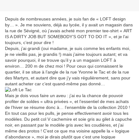
Depuis de nombreuses années, je suis fan de « LOFT design
by… ». Je me souviens, déjà au lycée, il y avait un magasin dans
la rue de Sévigné, où j’avais acheté mon premier tee-shirt « ART
IS A DIRTY JOB BUT SOMEBODY’S GOT TO DO IT », et je l’ai
toujours, c’est pour dire !
Depuis, j’ai grandi (oui madame, je suis comme les enfants moi,
je ne vieillis pas, je grandis !) mais j’aime toujours autant; et va
savoir pourquoi, il se trouve qu’il y a un magasin LOFT à
environ… 200 m de chez moi ! Pour ceux qui connaissent le
quartier, il se situe à l’angle de la rue Yvonne le Tac et de la rue
des Martyrs, et autant dire que j’y vais régulièrement, sans pour
autant acheter car c’est quand-même pas donné…
Mais je dois vous faire un aveu : j’ai eu la chance de pouvoir
profiter de soldes « ultra privées », et l’essentiel de mes achats
de l’hiver se résume donc à… l’ensemble de la collection 2010 !
En tout cas pour les pulls, je pense effectivement avoir tous les
modèles. Du petit col V cachemire et soie gris au gilet à capuche
noir, en passant par le modèle gris avec les coudières, et j’ai
même des protos ! C’est ce que ma voisine appelle la « logique
d’abondance », moi je dirais plutôt que c’est une logique