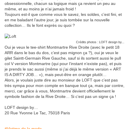
obsessionnelle, chacun sa logique mais ça revient un peu au
même, et au moins je n’ai jamais froid !
Toujours est-il que comme vous le savez, les soldes, c’est fini, et
en me baladant l’autre jour, je suis tombée sur la nouvelle
collection… Ils le font exprès ou quoi ?
.
Crédits photos : LOFT design by..
Oui je veux le tee-shirt Montmartre Rive Droite (avec le petit 18
ARR dans le bas du dos, c’est pas mignon ça ?), oui je veux le
gilet Saintt-Germain Rive Gauche, sauf si ils sortent aussi le pull
col V version Montmartre (qui pour l’instant n’existe pas), et puis
je prends le sac aussi (même si j’ai déjà le même version « ART
IS A DIRTY JOB… »), mais peut-être en orange plutôt…
Alors, je voulais juste dire au monsieur de LOFT que c’est pas
très sympa pour mon compte en banque tout ça, mais par contre,
merci, car grâce à vous, Montmartre devient officiellement le
symbole fashion de la Rive Droite… Si c’est pas un signe ça !
LOFT design by…
20 Rue Yvonne Le Tac, 75018 Paris
#Victime de la mode