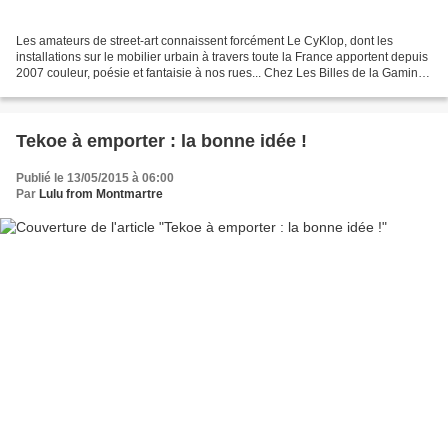
Les amateurs de street-art connaissent forcément Le CyKlop, dont les
installations sur le mobilier urbain à travers toute la France apportent depuis
2007 couleur, poésie et fantaisie à nos rues... Chez Les Billes de la Gamine,
vous dénicherez des pièces...
Tekoe à emporter : la bonne idée !
Publié le 13/05/2015 à 06:00
Par
Lulu from Montmartre