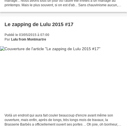
mariage... Nous avons tous un jour ou l'autre été invités à un mariage au
printemps. Mais le plus souvent, si on est d'ab... Sans chauvinisme aucun,
on peut dire que Montmartre fait...
Le zapping de Lulu 2015 #17
Publié le 03/05/2015 à 07:00
Par
Lulu from Montmartre
Voilà un endroit qui aura fait couler beaucoup d'encre avant même son
ouverture, mais enfin, après de longs, très longs mois de travaux, la
Brasserie Barbès a officiellement ouvert ses portes ... Oh joie, oh bonheur,