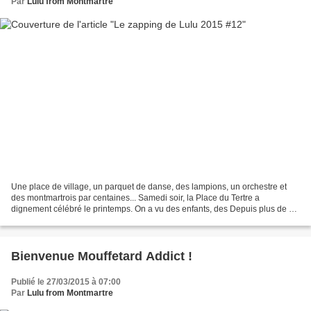
Par
Lulu from Montmartre
Une place de village, un parquet de danse, des lampions, un orchestre et
des montmartrois par centaines... Samedi soir, la Place du Tertre a
dignement célébré le printemps. On a vu des enfants, des Depuis plus de dix
ans, les Journées Européennes des...
Bienvenue Mouffetard Addict !
Publié le 27/03/2015 à 07:00
Par
Lulu from Montmartre