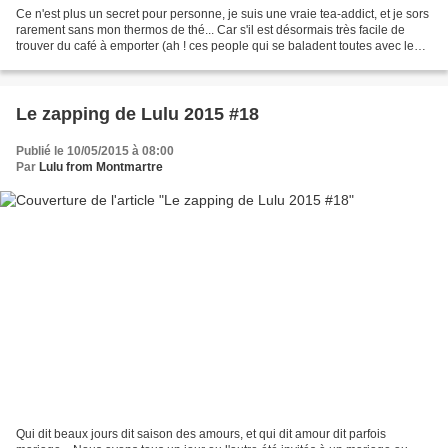
Ce n'est plus un secret pour personne, je suis une vraie tea-addict, et je sors
rarement sans mon thermos de thé... Car s'il est désormais très facile de
trouver du café à emporter (ah ! ces people qui se baladent toutes avec leurs
mugs de café...), il...
Le zapping de Lulu 2015 #18
Publié le 10/05/2015 à 08:00
Par
Lulu from Montmartre
Qui dit beaux jours dit saison des amours, et qui dit amour dit parfois