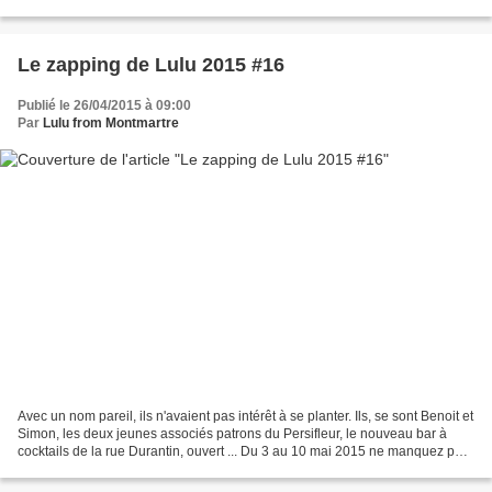
voici enfin venu le mois de mai et...
Le zapping de Lulu 2015 #16
Publié le 26/04/2015 à 09:00
Par
Lulu from Montmartre
Avec un nom pareil, ils n'avaient pas intérêt à se planter. Ils, se sont Benoit et
Simon, les deux jeunes associés patrons du Persifleur, le nouveau bar à
cocktails de la rue Durantin, ouvert ... Du 3 au 10 mai 2015 ne manquez pas
la sixième édition du...