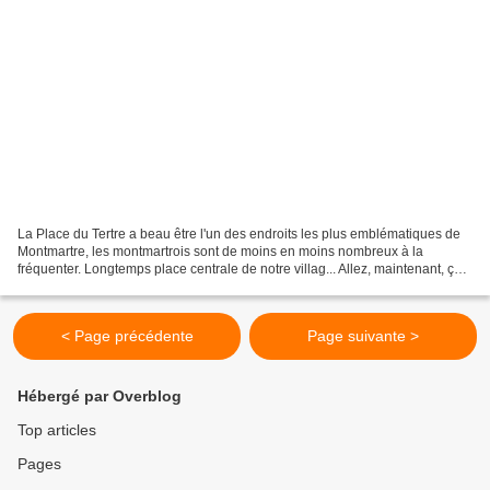
La Place du Tertre a beau être l'un des endroits les plus emblématiques de
Montmartre, les montmartrois sont de moins en moins nombreux à la
fréquenter. Longtemps place centrale de notre villag... Allez, maintenant, ça
suffit les marmottes ! Avec l'arrivée...
< Page précédente
Page suivante >
Hébergé par Overblog
Top articles
Pages