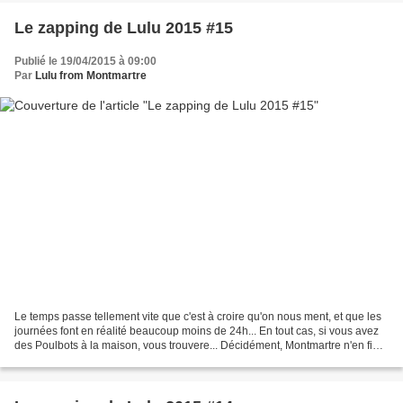
Le zapping de Lulu 2015 #15
Publié le 19/04/2015 à 09:00
Par
Lulu from Montmartre
Le temps passe tellement vite que c'est à croire qu'on nous ment, et que les
journées font en réalité beaucoup moins de 24h... En tout cas, si vous avez
des Poulbots à la maison, vous trouvere... Décidément, Montmartre n'en finit
plus d'attirer les créateurs....