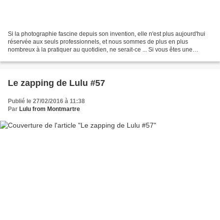
Si la photographie fascine depuis son invention, elle n'est plus aujourd'hui
réservée aux seuls professionnels, et nous sommes de plus en plus
nombreux à la pratiquer au quotidien, ne serait-ce ... Si vous êtes une
maman (ou un papa), vous vous êtes sûrement...
Le zapping de Lulu #57
Publié le 27/02/2016 à 11:38
Par
Lulu from Montmartre