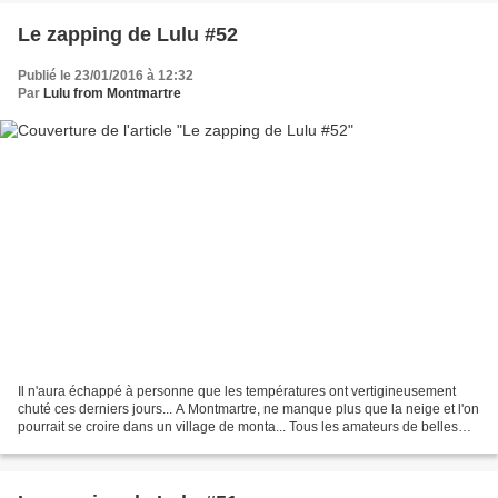
Le zapping de Lulu #52
Publié le 23/01/2016 à 12:32
Par
Lulu from Montmartre
Il n'aura échappé à personne que les températures ont vertigineusement
chuté ces derniers jours... A Montmartre, ne manque plus que la neige et l'on
pourrait se croire dans un village de monta... Tous les amateurs de belles
chaussures et autres calcéophiles...