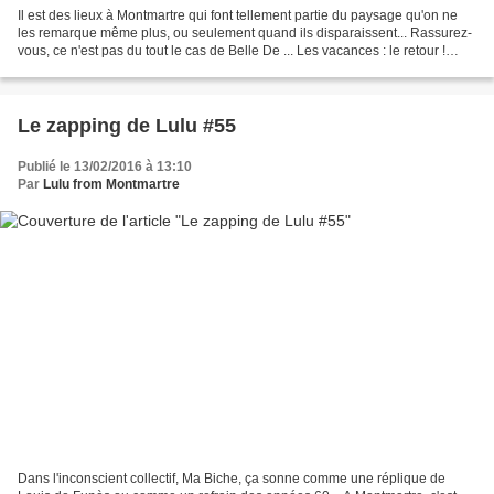
Il est des lieux à Montmartre qui font tellement partie du paysage qu'on ne
les remarque même plus, ou seulement quand ils disparaissent... Rassurez-
vous, ce n'est pas du tout le cas de Belle De ... Les vacances : le retour !
Peut-être pas pour tout le...
Le zapping de Lulu #55
Publié le 13/02/2016 à 13:10
Par
Lulu from Montmartre
Dans l'inconscient collectif, Ma Biche, ça sonne comme une réplique de