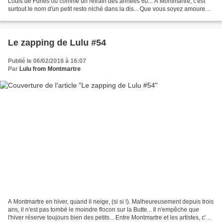
Louis de Funès ou comme un refrain des années 60... A Montmartre, c'est
surtout le nom d'un petit resto niché dans la dis... Que vous soyez amoureux
ou pas, vous n'y échapperez pas,...
Le zapping de Lulu #54
Publié le 06/02/2016 à 16:07
Par
Lulu from Montmartre
A Montmartre en hiver, quand il neige, (si si !). Malheureusement depuis trois
ans, il n'est pas tombé le moindre flocon sur la Butte... Il n'empêche que
l'hiver réserve toujours bien des petits... Entre Montmartre et les artistes, c'est