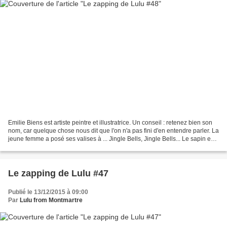
Emilie Biens est artiste peintre et illustratrice. Un conseil : retenez bien son
nom, car quelque chose nous dit que l'on n'a pas fini d'en entendre parler. La
jeune femme a posé ses valises à ... Jingle Bells, Jingle Bells... Le sapin est
décoré, les...
Le zapping de Lulu #47
Publié le 13/12/2015 à 09:00
Par
Lulu from Montmartre