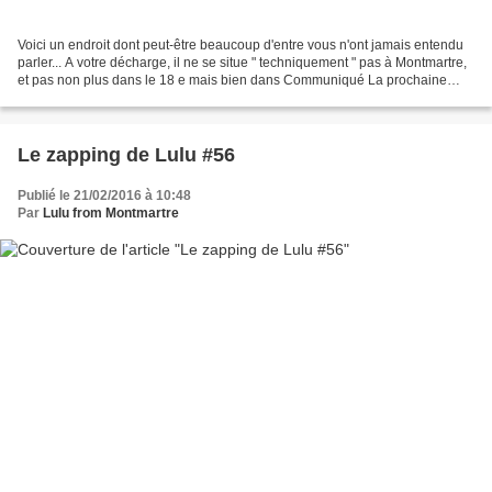
Voici un endroit dont peut-être beaucoup d'entre vous n'ont jamais entendu
parler... A votre décharge, il ne se situe " techniquement " pas à Montmartre,
et pas non plus dans le 18 e mais bien dans Communiqué La prochaine
édition de la Fête des Vendanges...
Le zapping de Lulu #56
Publié le 21/02/2016 à 10:48
Par
Lulu from Montmartre