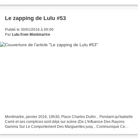
une longue, très...
Le zapping de Lulu #53
Publié le 30/01/2016 à 09:00
Par
Lulu from Montmartre
Montmartre, janvier 2016, 19h30, Place Charles Dullin... Pendant qu'Isabelle
Carré et ses complices sont déjà sur scène (De L'Influence Des Rayons
Gamma Sur Le Comportement Des Marguerites jusq... Communiqué Ce
n'est pas la première fois que nous vous...