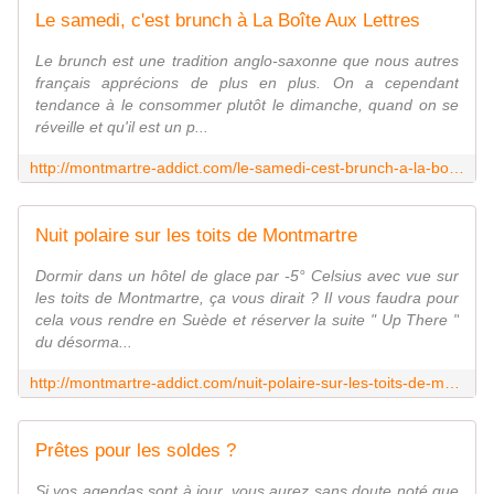
Le samedi, c'est brunch à La Boîte Aux Lettres
Le brunch est une tradition anglo-saxonne que nous autres
français apprécions de plus en plus. On a cependant
tendance à le consommer plutôt le dimanche, quand on se
réveille et qu'il est un p...
http://montmartre-addict.com/le-samedi-cest-brunch-a-la-boite-aux-lettres/
Nuit polaire sur les toits de Montmartre
Dormir dans un hôtel de glace par -5° Celsius avec vue sur
les toits de Montmartre, ça vous dirait ? Il vous faudra pour
cela vous rendre en Suède et réserver la suite " Up There "
du désorma...
http://montmartre-addict.com/nuit-polaire-sur-les-toits-de-montmartre/
Prêtes pour les soldes ?
Si vos agendas sont à jour, vous aurez sans doute noté que