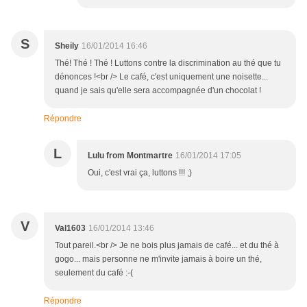
S
Sheily
16/01/2014 16:46
Thé! Thé ! Thé ! Luttons contre la discrimination au thé que tu
dénonces !<br /> Le café, c'est uniquement une noisette...
quand je sais qu'elle sera accompagnée d'un chocolat !
Répondre
L
Lulu from Montmartre
16/01/2014 17:05
Oui, c'est vrai ça, luttons !!! ;)
V
Val1603
16/01/2014 13:46
Tout pareil.<br /> Je ne bois plus jamais de café... et du thé à
gogo... mais personne ne m'invite jamais à boire un thé,
seulement du café :-(
Répondre