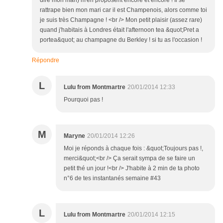
dire mon mari) m'en proposent encore et encore ! Il se
rattrape bien mon mari car il est Champenois, alors comme toi
je suis très Champagne ! <br /> Mon petit plaisir (assez rare)
quand j'habitais à Londres était l'afternoon tea &quot;Pret a
portea&quot; au champagne du Berkley ! si tu as l'occasion !
Répondre
L
Lulu from Montmartre
20/01/2014 12:33
Pourquoi pas !
M
Maryne
20/01/2014 12:26
Moi je réponds à chaque fois : &quot;Toujours pas !,
merci&quot;<br /> Ça serait sympa de se faire un
petit thé un jour !<br /> J'habite à 2 min de ta photo
n°6 de tes instantanés semaine #43
L
Lulu from Montmartre
20/01/2014 12:15