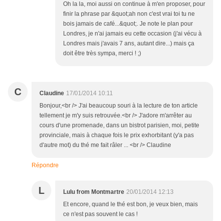
Oh la la, moi aussi on continue à m'en proposer, pour
finir la phrase par &quot;ah non c'est vrai toi tu ne
bois jamais de café...&quot;. Je note le plan pour
Londres, je n'ai jamais eu cette occasion (j'ai vécu à
Londres mais j'avais 7 ans, autant dire...) mais ça
doit être très sympa, merci ! ;)
C
Claudine
17/01/2014 10:11
Bonjour,<br /> J'ai beaucoup souri à la lecture de ton article
tellement je m'y suis retrouvée.<br /> J'adore m'arrêter au
cours d'une promenade, dans un bistrot parisien, moi, petite
provinciale, mais à chaque fois le prix exhorbitant (y'a pas
d'autre mot) du thé me fait râler ... <br /> Claudine
Répondre
L
Lulu from Montmartre
20/01/2014 12:13
Et encore, quand le thé est bon, je veux bien, mais
ce n'est pas souvent le cas !