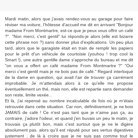
Mardi matin, alors que j'avais rendez-vous au garage pour faire
réviser ma voiture, l'hôtesse d'accueil me dit en arrivant "Bonjour
madame From Montmartre, est-ce que je peux vous offrir un café
?". "Non merci, c'est gentil" lui réponds-je alors (elle est bizarre
cette phrase non ?) sans donner plus d'explications. Un peu plus
tard, alors que le garagiste était en train de remplir les papiers
pour le prêt d'un véhicule de courtoisie (youhou ! trop cool la
Smart !), une autre gentille dame s'approche du bureau et me dit
"on vous a offert un café madame From Montmartre ?" "Oui
merci c'est gentil mais je ne bois pas de café." Regard interloqué
de la dame en question, qui avait l'air de trouver ça carrément
improbable. Je m'attendais alors à ce qu'elle me propose
éventuellement un thé, mais non, elle est repartie sans demander
son reste, limite vexée...
Et là, j'ai repensé au nombre incalculable de fois où je m'étais
retrouvée dans cette situation. Car non, définitivement, je ne bois
JAMAIS de café ! Ce n'est pas tant que je n'aime pas ça, au
contraire, j'adore l'odeur, et quand j'en buvais un peu le matin, je
trouvais ça plutôt bon, mais c'est surtout que je ne le digère
absolument pas. alors qu'il est réputé pour ses vertus digestives
justement ; de là à croire que je ne suis pas comme tout le