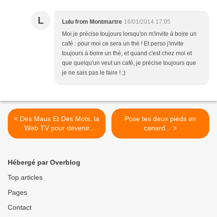
L
Lulu from Montmartre
16/01/2014 17:05
Moi je précise toujours lorsqu'on m'invite à boire un
café : pour moi ce sera un thé ! Et perso j'invite
toujours à boire un thé, et quand c'est chez moi et
que quelqu'un veut un café, je précise toujours que
je ne sais pas le faire ! ;)
< Des Maux Et Des Mots, la
Pose tes deux pieds en
Web TV pour devenir
canard... >
acteur de sa santé
Hébergé par Overblog
Top articles
Pages
Contact