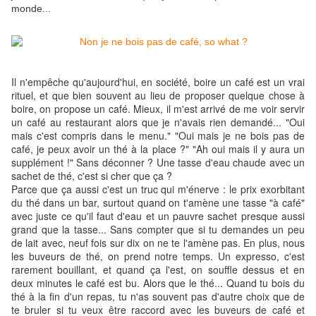
monde...
Il n'empêche qu'aujourd'hui, en société, boire un café est un vrai
rituel, et que bien souvent au lieu de proposer quelque chose à
boire, on propose un café. Mieux, il m'est arrivé de me voir servir
un café au restaurant alors que je n'avais rien demandé... "Oui
mais c'est compris dans le menu." "Oui mais je ne bois pas de
café, je peux avoir un thé à la place ?" "Ah oui mais il y aura un
supplément !" Sans déconner ? Une tasse d'eau chaude avec un
sachet de thé, c'est si cher que ça ?
Parce que ça aussi c'est un truc qui m'énerve : le prix exorbitant
du thé dans un bar, surtout quand on t'amène une tasse "à café"
avec juste ce qu'il faut d'eau et un pauvre sachet presque aussi
grand que la tasse... Sans compter que si tu demandes un peu
de lait avec, neuf fois sur dix on ne te l'amène pas. En plus, nous
les buveurs de thé, on prend notre temps. Un expresso, c'est
rarement bouillant, et quand ça l'est, on souffle dessus et en
deux minutes le café est bu. Alors que le thé... Quand tu bois du
thé à la fin d'un repas, tu n'as souvent pas d'autre choix que de
te bruler si tu veux être raccord avec les buveurs de café et