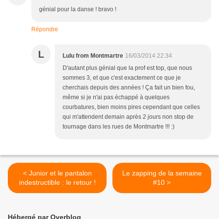
génial pour la danse ! bravo !
Répondre
L
Lulu from Montmartre
16/03/2014 22:34
D'autant plus génial que la prof est top, que nous
sommes 3, et que c'est exactement ce que je
cherchais depuis des années ! Ça fait un bien fou,
même si je n'ai pas échappé à quelques
courbatures, bien moins pires cependant que celles
qui m'attendent demain après 2 jours non stop de
tournage dans les rues de Montmartre !!! :)
< Junior et le pantalon
Le zapping de la semaine
indestructible : le retour !
#10 >
Hébergé par Overblog