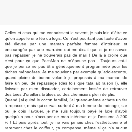
Celles et ceux qui me connaissent le savent, je suis loin d'être ce
qu'on appelle une fée du logis. Ce n'est pourtant pas faute d'avoir
été élevée par une maman parfaite femme d'intérieur, et
encouragée par une marraine qui me disait que si je ne savais
pas repasser, je ne trouverais pas de mari ! De là à croire que
c'est pour ça que PacsMan ne m'épouse pas... Toujours est-il
que je pense ne pas être génétiquement programmée pour les
tâches ménagères. Je me souviens par exemple qu'adolescente,
quand pleine de bonne volonté je proposais à ma maman de
faire un peu de repassage (des fois que tata ait raison !), elle
finissait par m'en dissuader, certainement lassée de retrouver
des taies d'oreillers brûlées ou des chemisiers plein de plis.
Quand j'ai quitté le cocon familial, j'ai quand-même acheté un fer
à repasser, mais qui servait surtout à ma femme de ménage, car
oui je dois l'avouer, je me suis toujours payé le luxe d'avoir
quelqu'un pour s'occuper de mon intérieur, et je l'assume à 200
% ! Et puis après tout, je ne vais jamais chez l'esthéticienne et
rarement chez le coiffeur, ça compense, même si ça n'a aucun