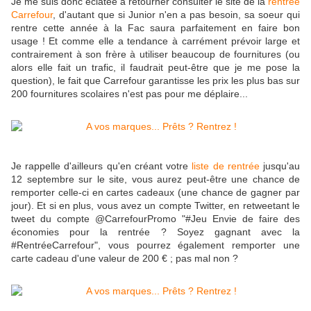
Je me suis donc éclatée à retourner consulter le site de la
rentrée
Carrefour
, d'autant que si Junior n'en a pas besoin, sa soeur qui
rentre cette année à la Fac saura parfaitement en faire bon
usage ! Et comme elle a tendance à carrément prévoir large et
contrairement à son frère à utiliser beaucoup de fournitures (ou
alors elle fait un trafic, il faudrait peut-être que je me pose la
question), le fait que Carrefour garantisse les prix les plus bas sur
200 fournitures scolaires n'est pas pour me déplaire...
Je rappelle d'ailleurs qu'en créant votre
liste de rentrée
jusqu'au
12 septembre sur le site, vous aurez peut-être une chance de
remporter celle-ci en cartes cadeaux (une chance de gagner par
jour). Et si en plus, vous avez un compte Twitter, en retweetant le
tweet du compte @CarrefourPromo "#Jeu Envie de faire des
économies pour la rentrée ? Soyez gagnant avec la
#RentréeCarrefour", vous pourrez également remporter une
carte cadeau d'une valeur de 200 € ; pas mal non ?