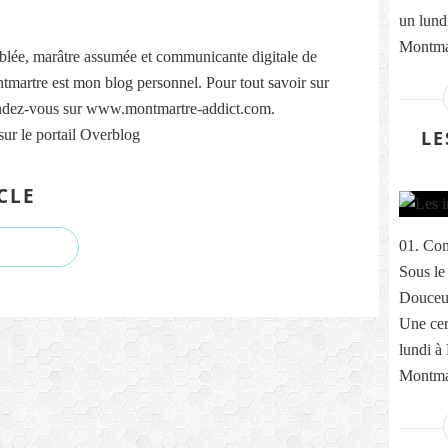
un lund
Montmar
lée, marâtre assumée et communicante digitale de
martre est mon blog personnel. Pour tout savoir sur
ndez-vous sur www.montmartre-addict.com.
sur le portail Overblog
LE
CLE
01. Com
Sous le
Douceur
Une cer
lundi à
Montmar