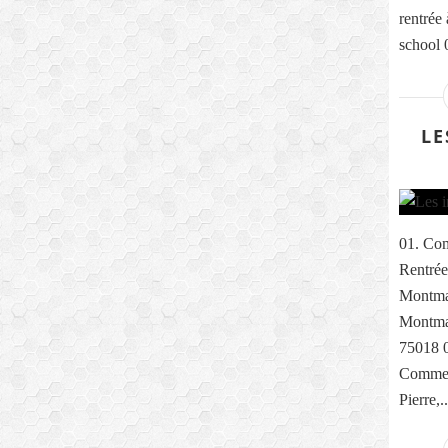
rentrée
school 0
LE
01. Com
Rentrée
Montma
Montmar
75018 0
Comme e
Pierre,..