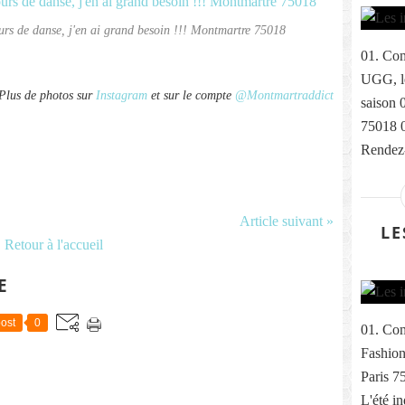
ours de danse, j'en ai grand besoin !!! Montmartre 75018
01. Com
UGG, le
Plus de photos sur
Instagram
et sur le compte
@Montmartraddict
saison 
75018 
Rendez-
Article suivant »
LE
Retour à l'accueil
E
ost
0
01. Com
Fashion
Paris 7
L'été i