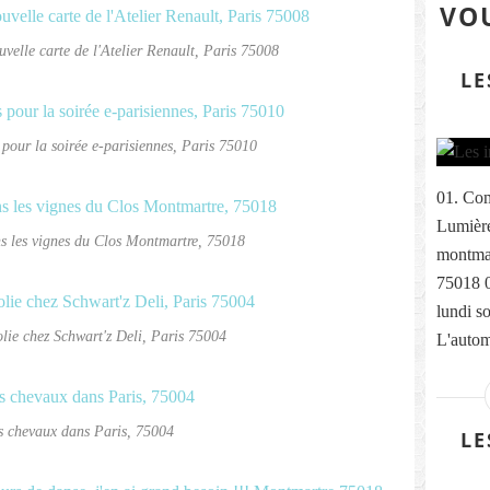
VOU
velle carte de l'Atelier Renault, Paris 75008
LE
pour la soirée e-parisiennes, Paris 75010
01. Com
Lumière
s les vignes du Clos Montmartre, 75018
montmar
75018 
lundi s
olie chez Schwart'z Deli, Paris 75004
L'autom
s chevaux dans Paris, 75004
LE