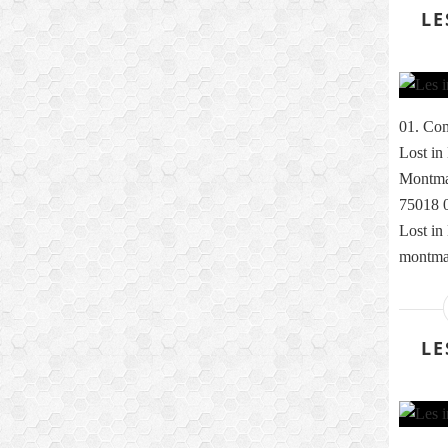
LE
01. Com
Lost in
Montmar
75018 0
Lost in
montmar
LE