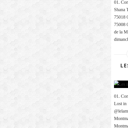
01. Com
Shana T
75018 0
75008 0
de la M
dimanch
LE
01. Com
Lost in
@lelama
Montmar
Montma