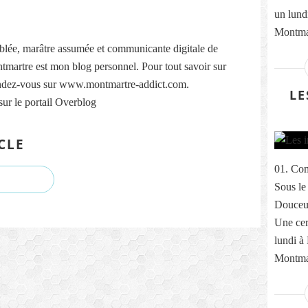
un lund
Montmar
lée, marâtre assumée et communicante digitale de
martre est mon blog personnel. Pour tout savoir sur
ndez-vous sur www.montmartre-addict.com.
LE
sur le portail Overblog
CLE
01. Com
Sous le
Douceur
Une cer
lundi à
Montmar