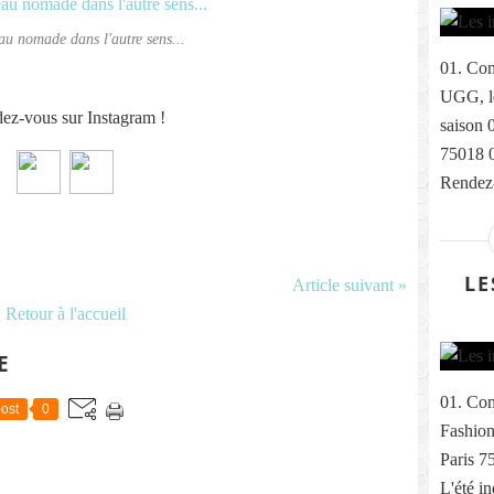
au nomade dans l'autre sens...
01. Com
UGG, le
ez-vous sur Instagram !
saison 
75018 
Rendez-
LE
Article suivant »
Retour à l'accueil
E
01. Com
ost
0
Fashion
Paris 7
L'été i