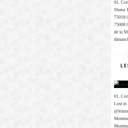
01. Com
Shana T
75018 0
75008 0
de la M
dimanch
LE
01. Com
Lost in
@lelama
Montmar
Montma