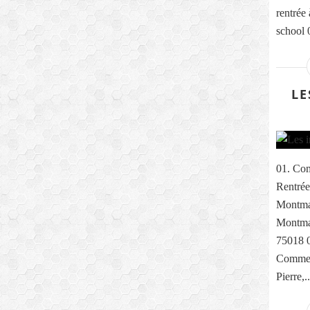
rentrée
school 0
LE
01. Com
Rentrée
Montma
Montmar
75018 0
Comme e
Pierre,..