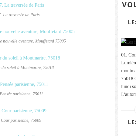
VOU
. La traversée de Paris
LE
ne nouvelle aventure, Mouffetard 75005
01. Com
Lumière
 du soleil à Montmartre, 75018
montmar
75018 
lundi s
 Pensée parisienne, 75011
L'autom
 Cour parisienne, 75009
LE