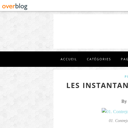
ACCUEIL
CATÉGORIES
PA
P
LES INSTANTAN
By 
01. Contrej