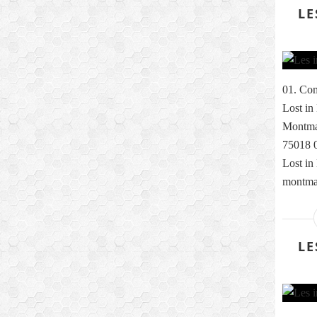
LE
01. Com
Lost in
Montmar
75018 0
Lost in
montmar
LE