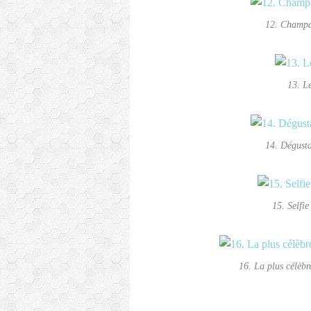
12. Champag
13. L
14. Dégusta
15. Selfi
16. La plus célèb