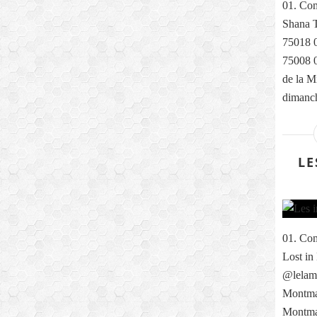
01. Com
Shana T
75018 0
75008 0
de la M
dimanch
LE
01. Com
Lost in
@lelama
Montmar
Montma