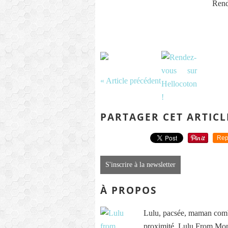
Rend
« Article précédent
PARTAGER CET ARTICL
Rep
S'inscrire à la newsletter
À PROPOS
Lulu, pacsée, maman comb
proximité. Lulu From Mont