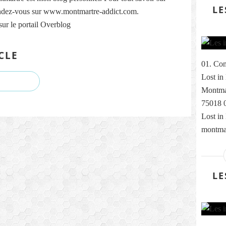
LE
ndez-vous sur www.montmartre-addict.com.
sur le portail Overblog
CLE
01. Com
Lost in
Montmar
75018 0
Lost in
montmar
LE