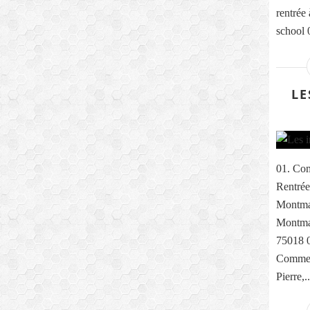
rentrée
school 0
LE
01. Com
Rentrée
Montma
Montmar
75018 0
Comme e
Pierre,..