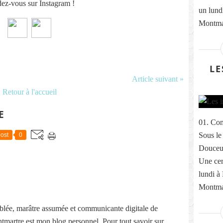
ez-vous sur Instagram !
un lund
Montmar
LE
Article suivant »
Retour à l'accueil
E
01. Com
Sous le
ost
0
Douceur
Une cer
lundi à
Montmar
lée, marâtre assumée et communicante digitale de
martre est mon blog personnel. Pour tout savoir sur