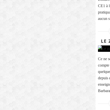
CE1 à l
pratiqua
aucun s
LE 
Ce ne s
compte 
quelque
depuis 
enseig
Barbara,