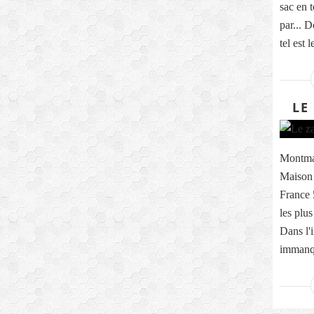
sac en 
par... D
tel est le
LE
Montmar
Maison 
France 
les plus
Dans l'i
immanqu