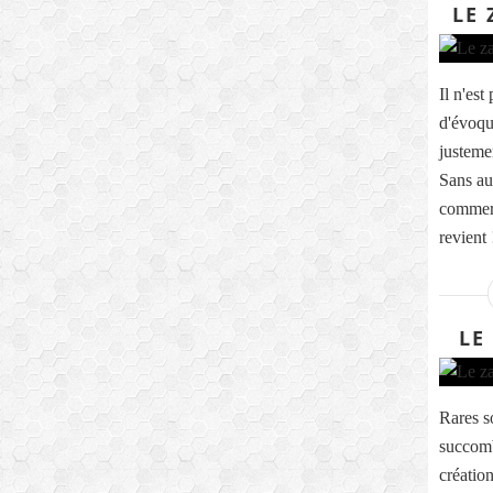
LE 
Il n'es
d'évoqu
justemen
Sans au
commerce
revient 
LE
Rares s
succomb
création