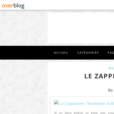
ACCUEIL
CATÉGORIES
PA
MA
LE ZAPP
By 
Il va bien falloir se faire une ra