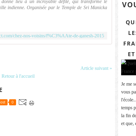
onne lieu à un incroyable défilé, qui transforme le
VOU
ville indienne. Organisée par le Temple de Sri Manicka
QU
LE
dict.com/chez-nos-voisins/f%C3%AAte-de-ganesh-2015
FRA
ET
Article suivant »
Retour à l'accueil
Je me s
E
vous par
l'école.
ost
0
temps pa
la fin 
et que,