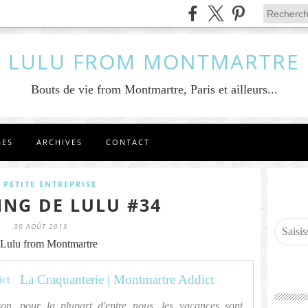
LULU FROM MONTMARTRE
Bouts de vie from Montmartre, Paris et ailleurs...
GES
ARCHIVES
CONTACT
 PETITE ENTREPRISE
ING DE LULU #34
30 AOÛT 2015
Lulu from Montmartre
La Craquanterie | Montmartre Addict
ison, pour la plupart d'entre nous, les vacances sont