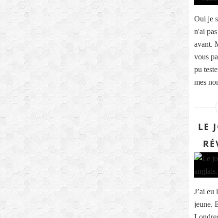
Oui je s
n'ai pas
avant. 
vous pa
pu teste
mes nom
LE 
RÉ
J’ai eu 
jeune. 
Londres