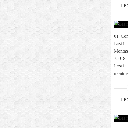
LE
01. Com
Lost in
Montmar
75018 0
Lost in
montmar
LE