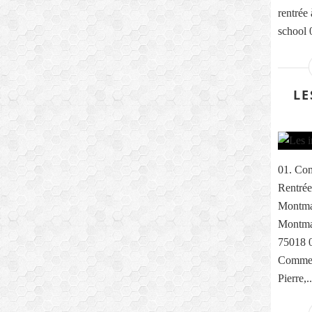
rentrée
school 0
LE
01. Com
Rentrée
Montma
Montmar
75018 0
Comme e
Pierre,..