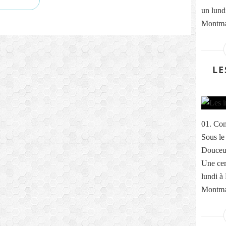
un lund
Montmar
LE
01. Com
Sous le
Douceur
Une cer
lundi à
Montmar