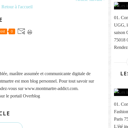
Retour à l'accueil
01. Com
E
UGG, le
ost
0
saison 
75018 
Rendez-
LE
lée, marâtre assumée et communicante digitale de
martre est mon blog personnel. Pour tout savoir sur
ndez-vous sur www.montmartre-addict.com.
sur le portail Overblog
01. Com
Fashion
CLE
Paris 7
L'été i