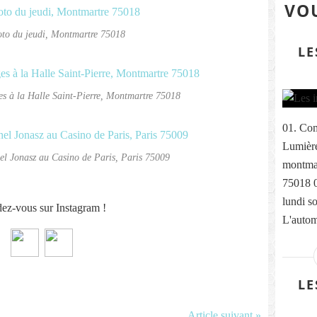
VOU
oto du jeudi, Montmartre 75018
LE
s à la Halle Saint-Pierre, Montmartre 75018
01. Com
Lumière
hel Jonasz au Casino de Paris, Paris 75009
montmar
75018 
lundi s
ez-vous sur Instagram !
L'autom
LE
Article suivant »