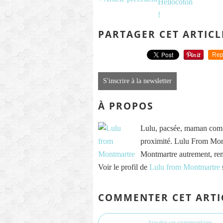
PARTAGER CET ARTICL
Rep
S'inscrire à la newsletter
À PROPOS
Lulu, pacsée, maman comb
proximité. Lulu From Mont
Montmartre autrement, re
Voir le profil de
Lulu from Montmartre
COMMENTER CET ARTI