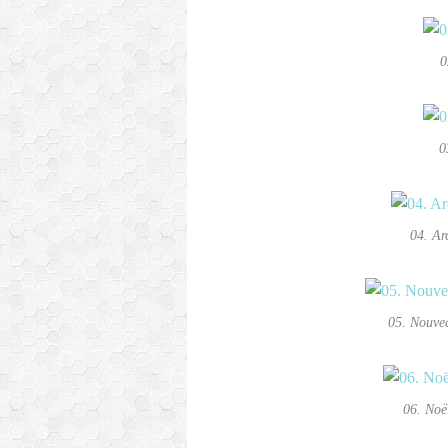
0
0
04. Ar
05. Nouve
06. Noë