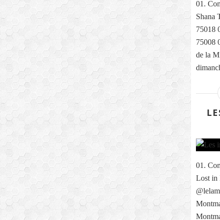
01. Com
Shana T
75018 0
75008 0
de la M
dimanch
LE
01. Com
Lost in
@lelama
Montmar
Montma