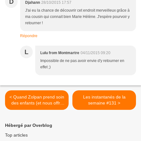
D
Djahann
28/10/2015 17:57
J'ai eu la chance de découvrir cet endroit merveilleux grâce à
ma cousin qui connait bien Marie Hélène. J'espère pourvoir y
retourner !
Répondre
L
Lulu from Montmartre
04/11/2015 09:20
Impossible de ne pas avoir envie d'y retourner en
effet ;)
< Quand Zolpan prend soin
Les instantanés de la
des enfants (et nous offre
semaine #131 >
un bon plan)
Hébergé par Overblog
Top articles