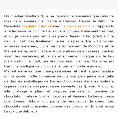
Du quartier Mouffetard, je ne gardais de souvenirs que celui de
mes deux années d'étudiante à Censier. Depuis le début de
l'aventure
Mouffetard Addict
avec
La Nantaise à Paris
, j'apprends
à redécouvrir ce coin de Paris que je connais finalement très mal,
et où je n'avais pas remis les pieds depuis la fac (c'est à dire
depuis... Euh non, finalement, je ne vais pas le dire !). Parmi ses
adresses préférées, Lucie me parlait souvent de Mococha et de
Marie-Hélène, sa fondatrice. Nous y étions déjà passées une fois
avant les vacances, et j'avais effectivement craqué sur le lieu
mais surtout, surtout, sur les chocolats. Car oui, Mococha est
bien une boutique de chocolats, et pas n'importe lesquels...
Marie-Hélène est une vraie passionnée, et c'est la gourmandise
qui la guide. Collectionneuse depuis son plus jeune âge (elle
gardait les emballages de barres chocolatées dans les boîtes à
cigares vides de son père, ça ne s'invente pas !), avec Mococha,
elle prolonge le plaisir et propose une sélection pointue de
chocolats ; Fabrice Gilotte, Jacques et Vianney Bellanger, ainsi
que Johann Dubois font partie de ses coups de coeur. Les
chocolats sont présentés comme des bijoux, et ils sont aussi
beaux que délicieux !