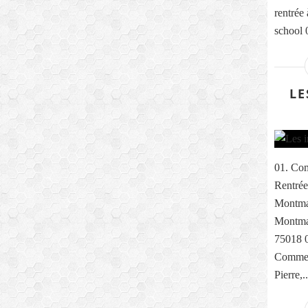
rentrée
school 0
LE
01. Com
Rentrée
Montma
Montmar
75018 0
Comme e
Pierre,..