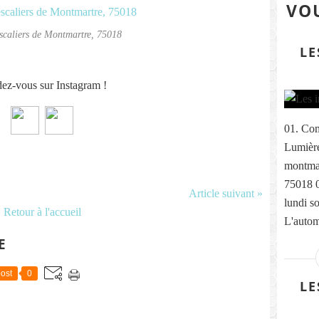
VOU
escaliers de Montmartre, 75018
LE
ez-vous sur Instagram !
01. Com
Lumière
montmar
75018 
Article suivant »
lundi s
Retour à l'accueil
L'autom
E
ost
0
LE