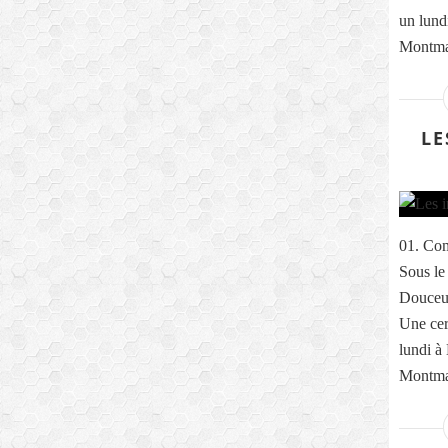
un lund
Montmar
LE
01. Com
Sous le
Douceur
Une cer
lundi à
Montmar