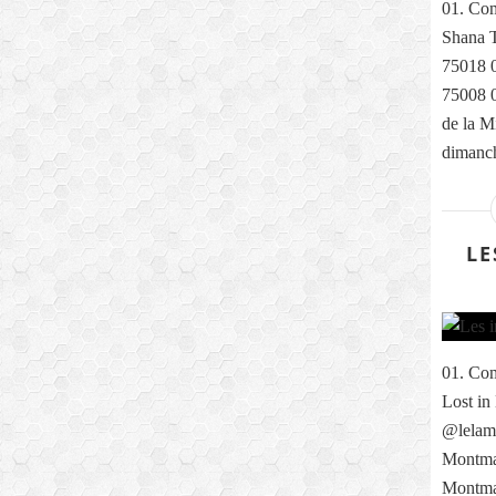
01. Com
Shana T
75018 0
75008 0
de la M
dimanch
LE
01. Com
Lost in
@lelama
Montmar
Montma