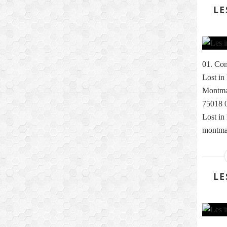
LE
01. Com
Lost in
Montmar
75018 0
Lost in
montmar
LE