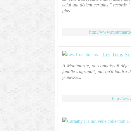
celui qui détient certains " records "
plus...
http://www.montmartre
Les Trois So
A Montmartre, on connaissait déjà l
famille s'agrandit, puisqu'il faudra 
jeunesse...
http://www