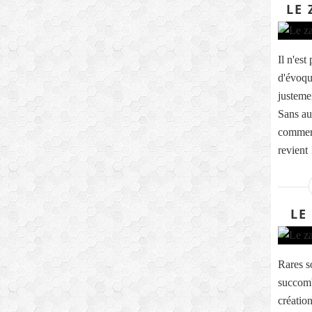
LE 
Il n'es
d'évoqu
justemen
Sans au
commerce
revient 
LE
Rares s
succomb
création