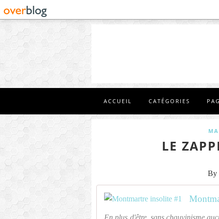
ACCUEIL
CATÉGORIES
PA
MA
LE ZAPP
By 
Montmar
En plus d'être, sans chauvinisme auc