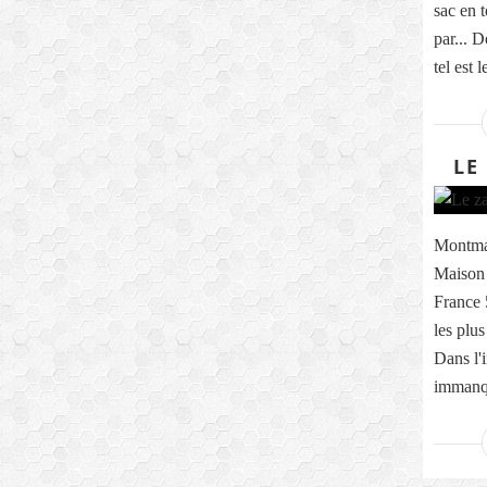
sac en 
par... D
tel est le
LE
Montmar
Maison 
France 
les plus
Dans l'i
immanqu