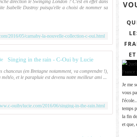
anche direction le Swinging London ? C'est en effet dans
VOU
vite Isabelle Dastroy puisqu'elle a choisi de nommer sa
QU
LE
com/2016/05/carnaby-la-nouvelle-collection-c-oui.html
FRA
ET
Singing in the rain - C-Oui by Lucie
res chanceux (en Bretagne notamment, va comprendre !),
 météo, et le parapluie est devenu notre meilleur ami ...
Je me s
vous par
l'école.
www.c-ouibylucie.com/2016/06/singing-in-the-rain.html
temps pa
la fin 
et que,