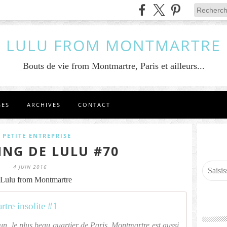
LULU FROM MONTMARTRE
Bouts de vie from Montmartre, Paris et ailleurs...
GES
ARCHIVES
CONTACT
 PETITE ENTREPRISE
ING DE LULU #70
4 JUIN 2016
Lulu from Montmartre
tre insolite #1
un, le plus beau quartier de Paris, Montmartre est aussi