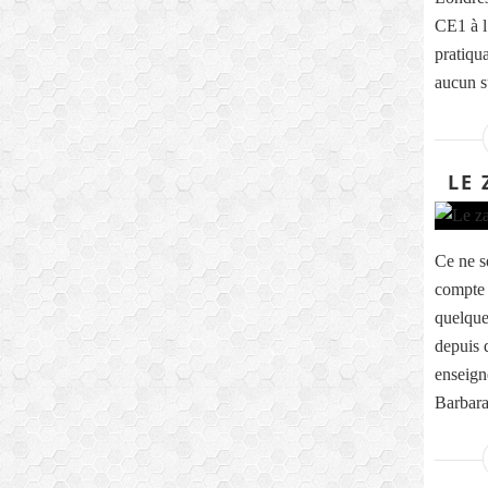
CE1 à l
pratiqua
aucun s
LE 
Ce ne s
compte 
quelque
depuis 
enseig
Barbara,