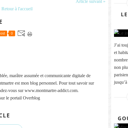
Article suivant »
Retour à l'accueil
LE
E
ost
0
J’ai tou
et habit
nombreu
non plus
parisie
lée, marâtre assumée et communicante digitale de
jusqu’à 
martre est mon blog personnel. Pour tout savoir sur
ndez-vous sur www.montmartre-addict.com.
sur le portail Overblog
CLE
GO