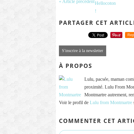
« Article précédent
PARTAGER CET ARTICL
Rep
S'inscrire à la newsletter
À PROPOS
Lulu, pacsée, maman comb
proximité. Lulu From Mont
Montmartre autrement, re
Voir le profil de
Lulu from Montmartre
COMMENTER CET ARTI