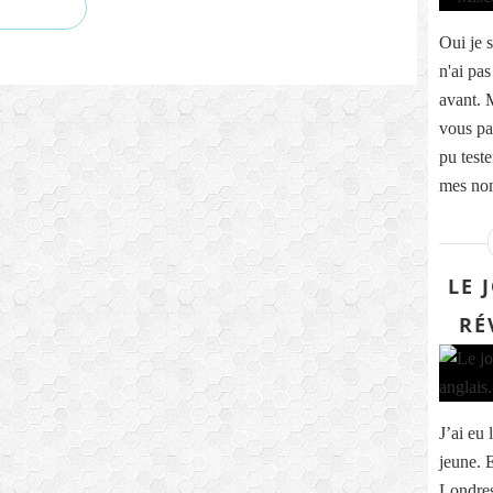
Oui je s
n'ai pas
avant. 
vous pa
pu teste
mes nom
LE 
RÉ
J’ai eu 
jeune. 
Londres