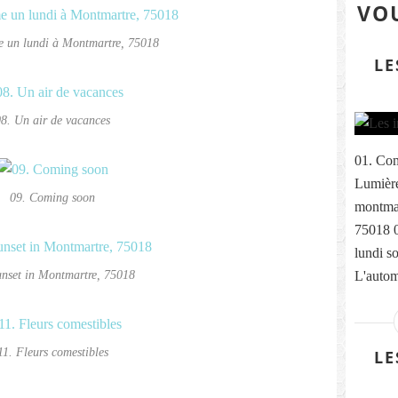
VOU
 un lundi à Montmartre, 75018
LE
8. Un air de vacances
01. Com
Lumière
09. Coming soon
montmar
75018 
lundi s
unset in Montmartre, 75018
L'autom
11. Fleurs comestibles
LE