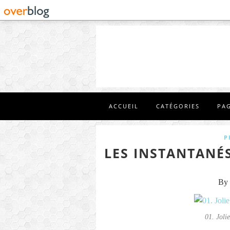
ACCUEIL
CATÉGORIES
PA
P
LES INSTANTANÉS
By 
01. Jol