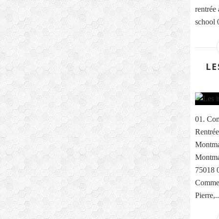
rentrée
school 0
LE
01. Com
Rentrée
Montma
Montmar
75018 0
Comme e
Pierre,..