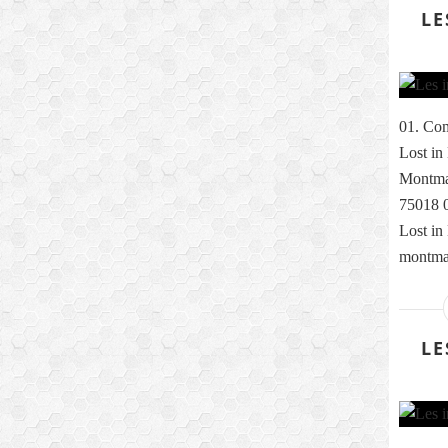
LE
01. Com
Lost in
Montmar
75018 0
Lost in
montmar
LE