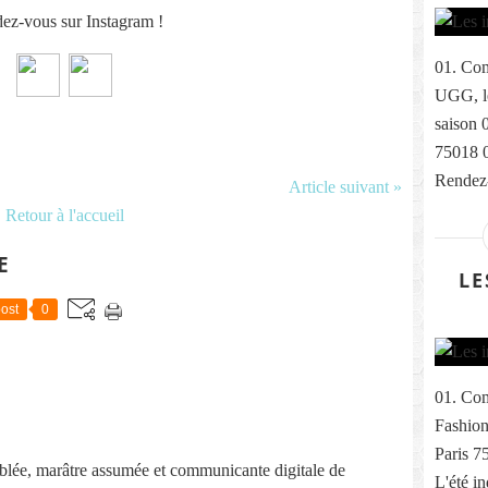
ez-vous sur Instagram !
01. Com
UGG, le
saison 
75018 
Rendez-
Article suivant »
Retour à l'accueil
E
LE
ost
0
01. Com
Fashion
Paris 7
lée, marâtre assumée et communicante digitale de
L'été i