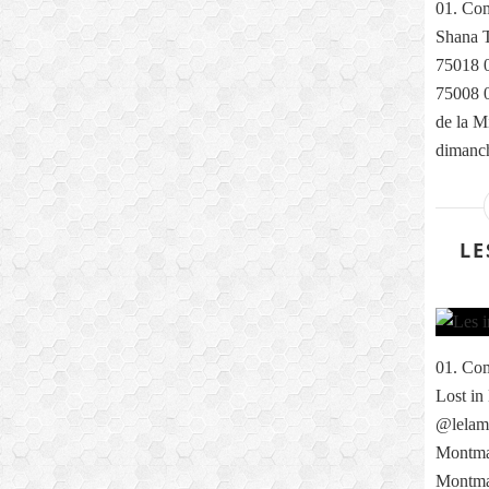
01. Com
Shana T
75018 0
75008 0
de la M
dimanch
LE
01. Com
Lost in
@lelama
Montmar
Montma