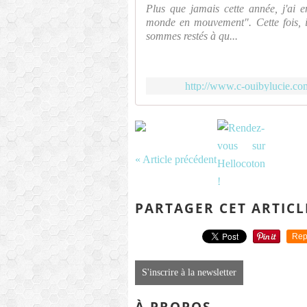
Plus que jamais cette année, j'ai 
monde en mouvement". Cette fois, i
sommes restés à qu...
http://www.c-ouibylucie.co
« Article précédent
PARTAGER CET ARTICL
Rep
S'inscrire à la newsletter
À PROPOS