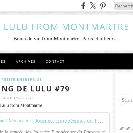
LULU FROM MONTMARTRE
Bouts de vie from Montmartre, Paris et ailleurs...
GES
ARCHIVES
CONTACT
 PETITE ENTREPRISE
ING DE LULU #79
18 SEPTEMBRE 2016
Lulu from Montmartre
Journées Européennes du Patrimoine à Montmartre
de la rentrée, les Journées Européennes du Patrimoine