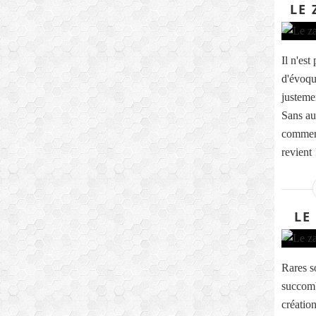
LE 
Il n'es
d'évoqu
justemen
Sans au
commerce
revient 
LE
Rares s
succomb
création