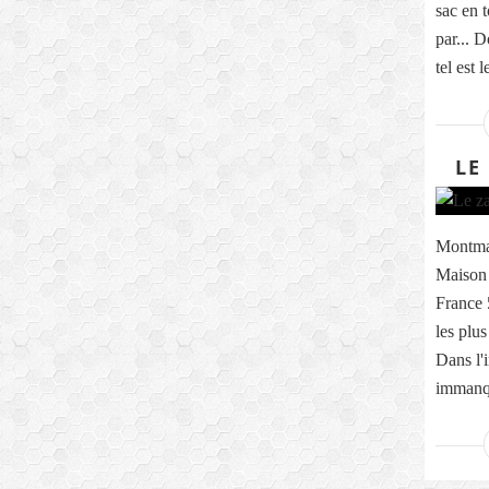
sac en 
par... D
tel est le
LE
Montmar
Maison 
France 
les plus
Dans l'i
immanqu