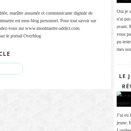
Oui je s
lée, marâtre assumée et communicante digitale de
n'ai pas
martre est mon blog personnel. Pour tout savoir sur
avant. 
ndez-vous sur www.montmartre-addict.com.
vous pa
sur le portail Overblog
pu teste
mes nom
CLE
LE 
RÉ
J’ai eu 
jeune. 
Londres