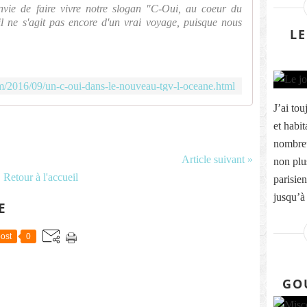
envie de faire vivre notre slogan "C-Oui, au coeur du
l ne s'agit pas encore d'un vrai voyage, puisque nous
LE
m/2016/09/un-c-oui-dans-le-nouveau-tgv-l-oceane.html
J’ai tou
et habit
nombreu
Article suivant »
non plus
Retour à l'accueil
parisie
jusqu’à 
E
ost
0
GO