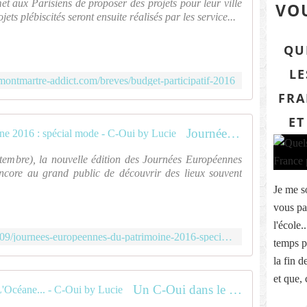
et aux Parisiens de proposer des projets pour leur ville
VOU
ets plébiscités seront ensuite réalisés par les service...
QU
LE
montmartre-addict.com/breves/budget-participatif-2016
FRA
ET
Journées Européennes du Patrimoine 2016 : spécial mode - C-Oui by Lucie
tembre), la nouvelle édition des Journées Européennes
ncore au grand public de découvrir des lieux souvent
Je me s
vous par
l'école.
http://www.c-ouibylucie.com/2016/09/journees-europeennes-du-patrimoine-2016-special-mode.html
temps pa
la fin 
et que,
Un C-Oui dans le nouveau TGV L'Océane... - C-Oui by Lucie