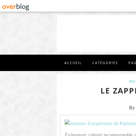
ACCUEIL
CATÉGORIES
PA
MA
LE ZAPP
By 
Événement culturel incontournable 