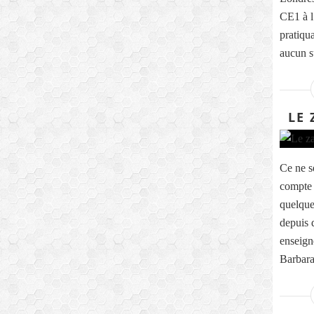
CE1 à l
pratiqua
aucun s
LE 
Ce ne s
compte 
quelque
depuis 
enseig
Barbara,